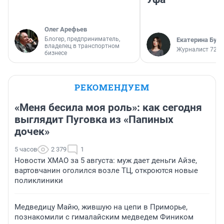
Олег Арефьев
Блогер, предприниматель,
Екатерина Бур
владелец в транспортном
Журналист 72.R
бизнесе
РЕКОМЕНДУЕМ
«Меня бесила моя роль»: как сегодня
выглядит Пуговка из «Папиных
дочек»
5 часов
2 379
1
Новости ХМАО за 5 августа: муж дает деньги Айзе,
вартовчанин оголился возле ТЦ, откроются новые
поликлиники
Медведицу Майю, жившую на цепи в Приморье,
познакомили с гималайским медведем Фиником