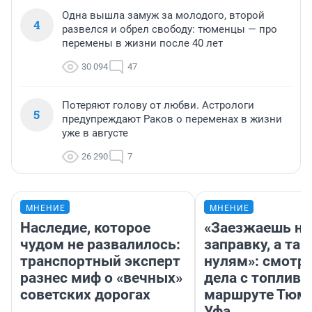
Одна вышла замуж за молодого, второй
4
развелся и обрел свободу: тюменцы — про
перемены в жизни после 40 лет
30 094
47
Потеряют голову от любви. Астрологи
5
предупреждают Раков о переменах в жизни
уже в августе
26 290
7
МНЕНИЕ
МНЕНИЕ
Наследие, которое
«Заезжаешь на
чудом не развалилось:
заправку, а там
транспортный эксперт
нулям»: смотри
разнес миф о «вечных»
дела с топливо
советских дорогах
маршруте Тюм
Уфа