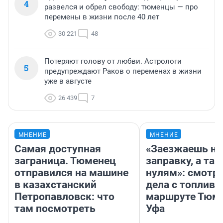
4
развелся и обрел свободу: тюменцы — про
перемены в жизни после 40 лет
30 221
48
Потеряют голову от любви. Астрологи
5
предупреждают Раков о переменах в жизни
уже в августе
26 439
7
МНЕНИЕ
МНЕНИЕ
Самая доступная
«Заезжаешь на
заграница. Тюменец
заправку, а там
отправился на машине
нулям»: смотри
в казахстанский
дела с топливо
Петропавловск: что
маршруте Тюм
там посмотреть
Уфа