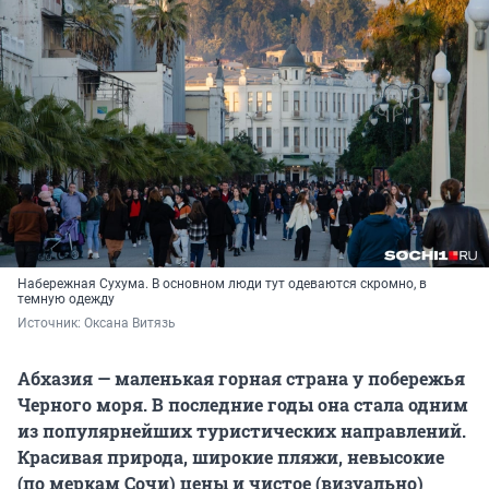
Набережная Сухума. В основном люди тут одеваются скромно, в
темную одежду
Источник: 
Оксана Витязь
Абхазия — маленькая горная страна у побережья
Черного моря. В последние годы она стала одним
из популярнейших туристических направлений.
Красивая природа, широкие пляжи, невысокие
(по меркам Сочи) цены и чистое (визуально)