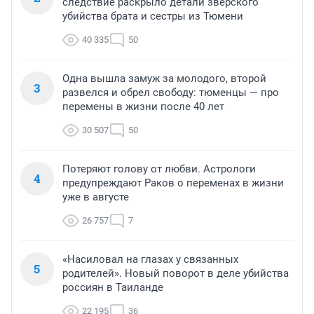
следствие раскрыло детали зверского
убийства брата и сестры из Тюмени
40 335
50
Одна вышла замуж за молодого, второй
3
развелся и обрел свободу: тюменцы — про
перемены в жизни после 40 лет
30 507
50
Потеряют голову от любви. Астрологи
4
предупреждают Раков о переменах в жизни
уже в августе
26 757
7
«Насиловал на глазах у связанных
5
родителей». Новый поворот в деле убийства
россиян в Таиланде
22 195
36