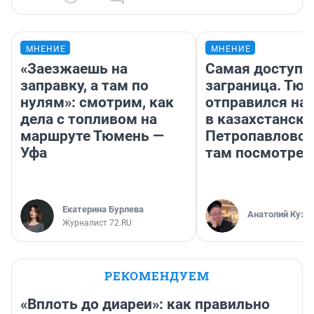
МНЕНИЕ
МНЕНИЕ
«Заезжаешь на
Самая доступн
заправку, а там по
заграница. Тю
нулям»: смотрим, как
отправился на
дела с топливом на
в казахстански
маршруте Тюмень —
Петропавловск
Уфа
там посмотрет
Екатерина Бурлева
Анатолий Кузн
Журналист 72.RU
РЕКОМЕНДУЕМ
«Вплоть до диареи»: как правильно