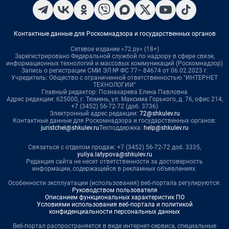
Контактные данные для Роскомнадзора и государственных органов
Сетевое издание «72.ру» (18+)
Зарегистрировано Федеральной службой по надзору в сфере связи,
информационных технологий и массовых коммуникаций (Роскомнадзор)
Запись о регистрации СМИ ЭЛ № ФС 77– 84674 от 06.02.2023 г.
Учредитель: Общество с ограниченной ответственностью "ИНТЕРНЕТ
ТЕХНОЛОГИИ"
Главный редактор: Познахарева Елена Павловна
Адрес редакции: 625000, г. Тюмень, ул. Максима Горького, д. 76, офис 214,
+7 (3452) 56-72-72 (доб. 3736)
Электронный адрес редакции:
72@shkulev.ru
Контактные данные для Роскомнадзора и государственных органов:
juristchel@shkulev.ru
Техподдержка:
help@shkulev.ru
Связаться с отделом продаж: +7 (3452) 56-72-72 доб. 3335,
yuliya.latypova@shkulev.ru
Редакция сайта не несет ответственности за достоверность
информации, содержащейся в рекламных объявлениях.
Особенности эксплуатации (использования) веб-портала регулируются:
Руководством пользователя
Описанием функциональных характеристик ПО
Условиями использования веб-портала и политикой
конфиденциальности персональных данных
Веб-портал распространяется в виде интернет-сервиса, специальные