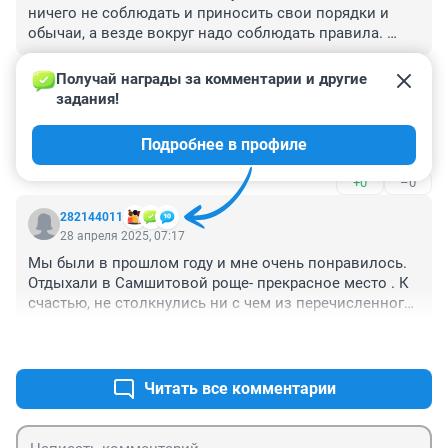
ничего не соблюдать и приносить свои порядки и 
обычаи, а везде вокруг надо соблюдать правила. 
Может вообще друг к другу не ездить, мы наверно 
+0
–0
тоже не расстроимся
Получай награды за комментарии и другие 
задания!
Гость
28 апреля 2025, 09:26
Подробнее в профиле
Вообщем как понял , делать там нечего .
+0
–0
282144011
28 апреля 2025, 07:17
Мы были в прошлом году и мне очень понравилось. 
Отдыхали в Самшитовой роще- прекрасное место . К 
счастью, не столкнулись ни с чем из перечисленного 
негатива.
+1
–0
Читать все комментарии