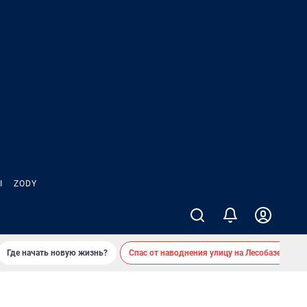
Ы
ZODY
Где начать новую жизнь?
Спас от наводнения улицу на Лесобазе
Д