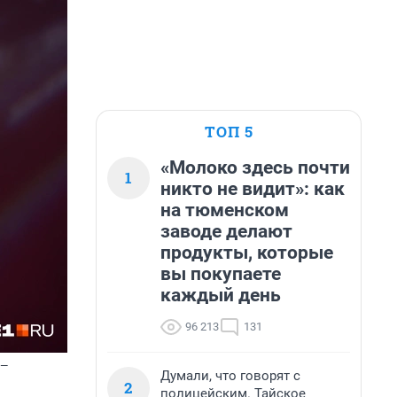
ТОП 5
«Молоко здесь почти
1
никто не видит»: как
на тюменском
заводе делают
продукты, которые
вы покупаете
каждый день
96 213
131
 —
Думали, что говорят с
2
полицейским. Тайское