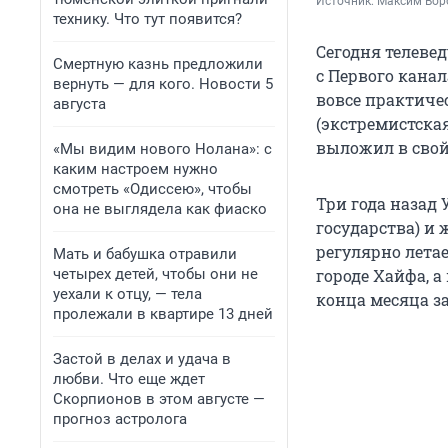
Источник: 
Максим Воро
технику. Что тут появится?
Сегодня телевед
Смертную казнь предложили
с Первого канал
вернуть — для кого. Новости 5
вовсе практичес
августа
(экстремистска
выложил в свой
«Мы видим нового Нолана»: с
каким настроем нужно
смотреть «Одиссею», чтобы
Три года назад 
она не выглядела как фиаско
государства) и 
регулярно летае
Мать и бабушка отравили
четырех детей, чтобы они не
городе Хайфа, а
уехали к отцу, — тела
конца месяца з
пролежали в квартире 13 дней
Застой в делах и удача в
любви. Что еще ждет
Скорпионов в этом августе —
прогноз астролога