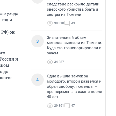
следствие раскрыло детали
зверского убийства брата и
сле ухода
сестры из Тюмени
 год и
38 318
43
 РФ) он
Значительный объем
3
металла вывезли из Тюмени.
Куда его транспортировали и
ого
зачем
России и
34 287
ьском
о до
Одна вышла замуж за
кенте.
4
молодого, второй развелся и
обрел свободу: тюменцы —
про перемены в жизни после
40 лет
29 861
47