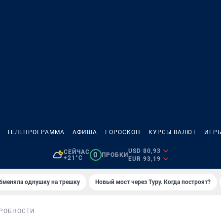
ТЕЛЕПРОГРАММА
АФИША
ГОРОСКОП
КУРСЫ ВАЛЮТ
ИГР
USD 80,93
СЕЙЧАС
0
ПРОБКИ
+21°C
EUR 93,19
бменяла однушку на трешку
Новый мост через Туру. Когда построят?
РОБНОСТИ