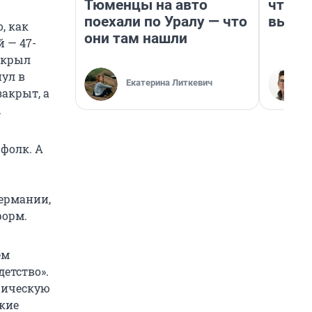
Тюменцы на авто
чтобы
поехали по Уралу — что
выгля
, как
они там нашли
й — 47-
ткрыл
нул в
Екатерина Литкевич
закрыт, а
.
-фолк. А
ермании,
форм.
ем
етство».
афическую
акие