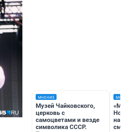
МНЕНИЕ
МНЕНИ
Музей Чайковского,
«Мы в
церковь с
Нолан
самоцветами и везде
настр
символика СССР.
смотр