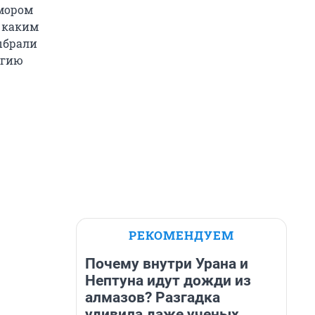
юмором
— каким
ыбрали
ьгию
РЕКОМЕНДУЕМ
Почему внутри Урана и
Нептуна идут дожди из
алмазов? Разгадка
удивила даже ученых