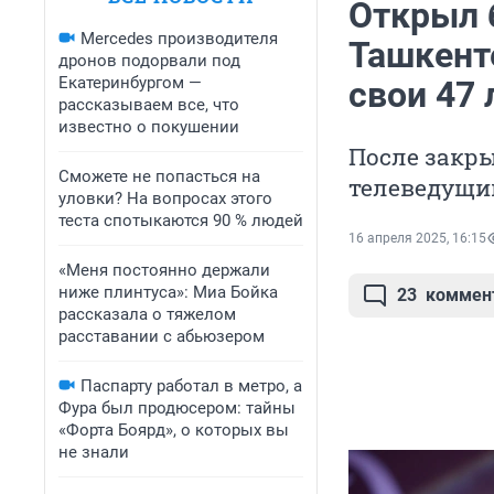
Открыл б
Mercedes производителя
Ташкент
дронов подорвали под
Екатеринбургом —
свои 47 
рассказываем все, что
известно о покушении
После закры
Сможете не попасться на
телеведущи
уловки? На вопросах этого
теста спотыкаются 90 % людей
16 апреля 2025, 16:15
«Меня постоянно держали
ниже плинтуса»: Миа Бойка
23
коммен
рассказала о тяжелом
расставании с абьюзером
Паспарту работал в метро, а
Фура был продюсером: тайны
«Форта Боярд», о которых вы
не знали