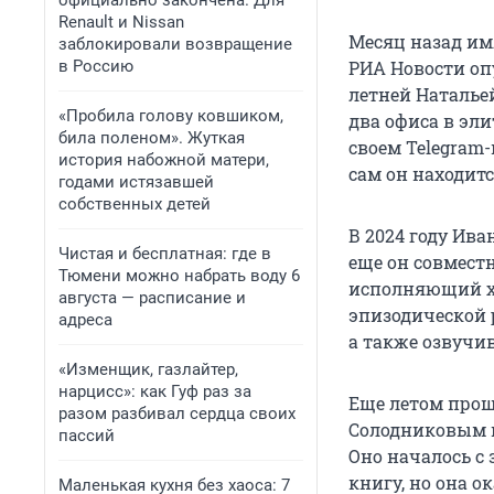
официально закончена. Для
Renault и Nissan
Месяц назад им
заблокировали возвращение
в Россию
РИА Новости опу
летней Наталье
«Пробила голову ковшиком,
два офиса в эл
била поленом». Жуткая
своем Telegram-
история набожной матери,
сам он находитс
годами истязавшей
собственных детей
В 2024 году Ива
Чистая и бесплатная: где в
еще он совмест
Тюмени можно набрать воду 6
исполняющий хи
августа — расписание и
эпизодической 
адреса
а также озвучи
«Изменщик, газлайтер,
нарцисс»: как Гуф раз за
Еще летом прош
разом разбивал сердца своих
Солодниковым и
пассий
Оно началось с
книгу, но она о
Маленькая кухня без хаоса: 7