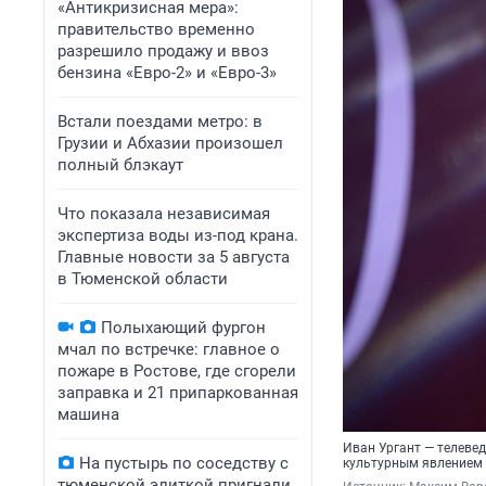
«Антикризисная мера»:
правительство временно
разрешило продажу и ввоз
бензина «Евро-2» и «Евро-3»
Встали поездами метро: в
Грузии и Абхазии произошел
полный блэкаут
Что показала независимая
экспертиза воды из-под крана.
Главные новости за 5 августа
в Тюменской области
Полыхающий фургон
мчал по встречке: главное о
пожаре в Ростове, где сгорели
заправка и 21 припаркованная
машина
Иван Ургант — телеве
На пустырь по соседству с
культурным явлением
тюменской элиткой пригнали