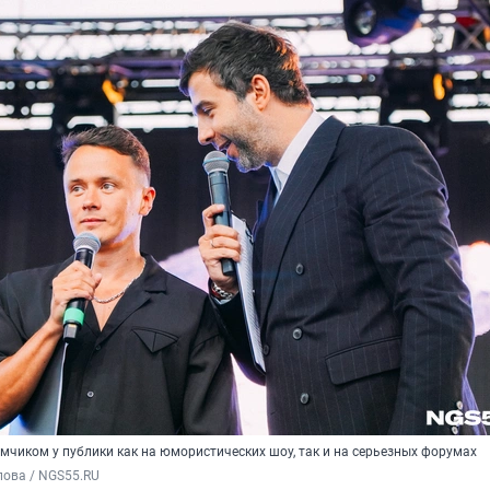
мчиком у публики как на юмористических шоу, так и на серьезных форумах
пова / NGS55.RU