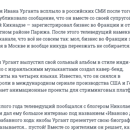
я Ивана Урганта всплыло в российских СМИ после того
бликовало сообщение, что он вместе со своей супруго
й Кикнадзе — зарегистрировал бизнес во Франции и о
итном районе Парижа. После этого телеведущий намек
канале, что всё не совсем так: мол, бизнес во Франции 
я в Москве и вообще никуда переезжать не собирается
н Ургант выпустил свой сольный альбом в стиле инди
но с израильскими музыкантами создал кавер-бенд,
ты на четырех языках. Известно, что он снялся в
роли в международном сериале производства США и Г
вает анимационные проекты для стриминговых плат
лого года телеведущий пообщался с блогером Никола
 дал ему большое интервью под названием «Иваново д
 забавного хода: якобы Ургант презентует свою биогр
казывается… пустой! Вместе со зрителями он решает, к