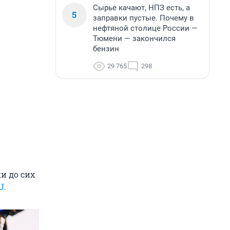
Сырье качают, НПЗ есть, а
5
заправки пустые. Почему в
нефтяной столице России —
Тюмени — закончился
бензин
29 765
298
и до сих
U.