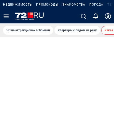
НЕДВИЖИМОСТЬ
ПРОМОКОДЫ
ЗНАКОМСТВА
ПОГОДА
ТЕ
ЧП на аттракционах в Тюмени
Квартиры с видом на реку
Какая