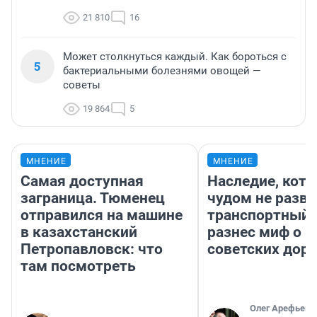
21 810
16
Может столкнуться каждый. Как бороться с
5
бактериальными болезнями овощей —
советы
19 864
5
МНЕНИЕ
МНЕНИЕ
Самая доступная
Наследие, кото
заграница. Тюменец
чудом не разва
отправился на машине
транспортный 
в казахстанский
разнес миф о 
Петропавловск: что
советских доро
там посмотреть
Олег Арефьев