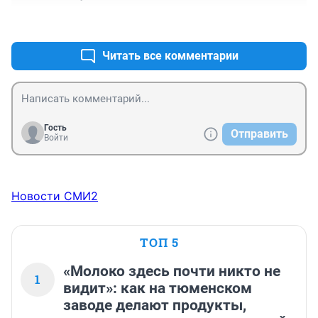
Ясно дело стенгазеты без пук-пук - никак, это их 
+1
–4
основное занятие...
Читать все комментарии
Гость
Отправить
Войти
Новости СМИ2
ТОП 5
«Молоко здесь почти никто не
1
видит»: как на тюменском
заводе делают продукты,