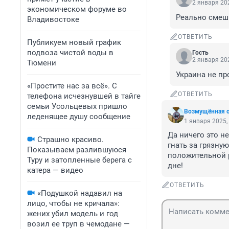
2 января 202
экономическом форуме во
Реально смеш
Владивостоке
ОТВЕТИТЬ
Публикуем новый график
подвоза чистой воды в
Гость
2 января 202
Тюмени
Украина не пр
«Простите нас за всё». С
ОТВЕТИТЬ
телефона исчезнувшей в тайге
семьи Усольцевых пришло
Возмущëнная 
леденящее душу сообщение
1 января 2025,
Да ничего это не
Страшно красиво.
гнать за грязну
Показываем разлившуюся
положительной р
Туру и затопленные берега с
дне!
катера — видео
ОТВЕТИТЬ
«Подушкой надавил на
лицо, чтобы не кричала»:
жених убил модель и год
возил ее труп в чемодане —