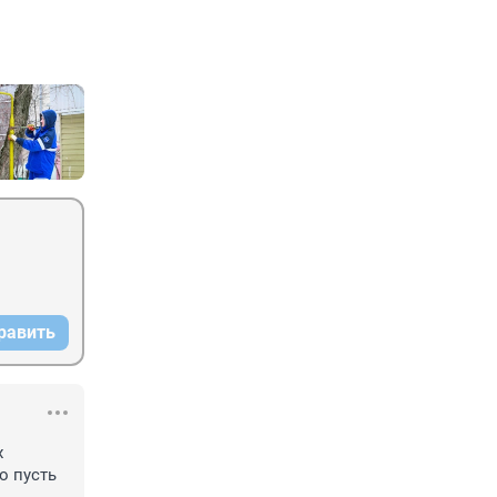
равить
 
о пусть 