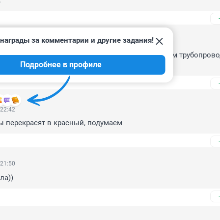
.
награды за комментарии и другие задания!
 02:27
 санкции нам только напользу! Импортозаместим трубопрово
Подробнее в профиле
е дела!
 22:42
бы перекрасят в красный, подумаем
 21:50
ла))