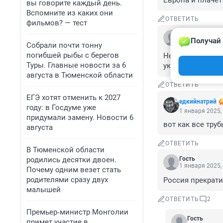
Европа и плачет
вы говорите каждый день.
Вспомните из каких они
ОТВЕТИТЬ
фильмов? — тест
Гость
Получай 
2 января 2025,
Собрали почти тонну
погибшей рыбы с берегов
Не переживайте,
Туры. Главные новости за 6
украинский и вс
августа в Тюменской области
ОТВЕТИТЬ
ЕГЭ хотят отменить к 2027
едкийнатрий
году: в Госдуме уже
1 января 2025,
придумали замену. Новости 6
вот как все тру
августа
ОТВЕТИТЬ
В Тюменской области
родились десятки двоен.
Гость
1 января 2025,
Почему одним везет стать
родителями сразу двух
Россия прекрати
малышей
ОТВЕТИТЬ
2
Премьер‑министр Монголии
Гость
примет участие в