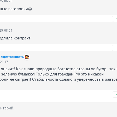
5, 06:25
ные заголовки😁
5, 08:04
одлила контракт
общественность
 21:17
 значит! Как гнали природные богатства страны за бугор - так и
ю зелёную бумажку! Только для граждан РФ это никакой 
оли не сыграет! Стабильность однако и уверенность в завтр