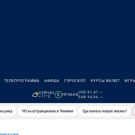
ТЕЛЕПРОГРАММА
АФИША
ГОРОСКОП
КУРСЫ ВАЛЮТ
ИГР
USD 81,41
СЕЙЧАС
0
ПРОБКИ
+11°C
EUR 94,06
на реку
ЧП на аттракционах в Тюмени
Где начать новую жизнь?