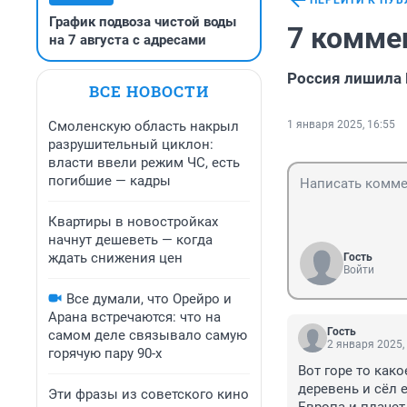
ПЕРЕЙТИ К ПУ
График подвоза чистой воды
7 комме
на 7 августа с адресами
Россия лишила 
ВСЕ НОВОСТИ
Смоленскую область накрыл
1 января 2025, 16:55
разрушительный циклон:
власти ввели режим ЧС, есть
погибшие — кадры
Квартиры в новостройках
начнут дешеветь — когда
ждать снижения цен
Гость
Войти
Все думали, что Орейро и
Арана встречаются: что на
Гость
самом деле связывало самую
2 января 2025,
горячую пару 90-х
Вот горе то како
деревень и сёл е
Эти фразы из советского кино