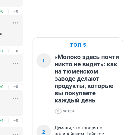
+0
–0
д 
ТОП 5
+1
–0
«Молоко здесь почти
1
никто не видит»: как
на тюменском
заводе делают
продукты, которые
+0
–0
вы покупаете
каждый день
96 854
+4
–0
Думали, что говорят с
2
полицейским. Тайское