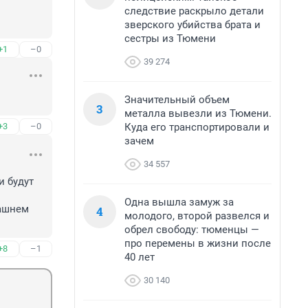
следствие раскрыло детали
зверского убийства брата и
сестры из Тюмени
+1
–0
39 274
Значительный объем
3
металла вывезли из Тюмени.
Куда его транспортировали и
+3
–0
зачем
34 557
 будут 
Одна вышла замуж за
ашнем 
4
молодого, второй развелся и
обрел свободу: тюменцы —
про перемены в жизни после
+8
–1
40 лет
30 140