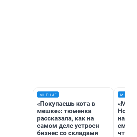
МНЕНИЕ
МНЕНИ
«Покупаешь кота в
«Мы в
мешке»: тюменка
Нолан
рассказала, как на
настр
самом деле устроен
смотр
бизнес со складами
чтобы