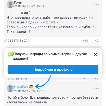
Гость
25 ноября 2024, 16:44
за деньги да ?

Что псевдопатриоты,рабы государевы, ни идеи ни 
совести,ни Родины ни флага ?

Только кирзовый сапог гбшника вам мил и рубль ? 
Так выходит ?
+14
–2
ОТВЕТИТЬ
1
Гость
14 января 2025, 04:09
Получай награды за комментарии и другие 
задания!
Ты то кто, "арбитр" самозваный?

И должен бы знать, что у ГБэшников сапоги 
Подробнее в профиле
хромовые; на крайняк, яловые.
+1
–0
ОТВЕТИТЬ
sh.ned.kon
25 ноября 2024, 16:32
Погиб в бою. Для родных помер или пропал безвести 
чтобы бабки не платить.