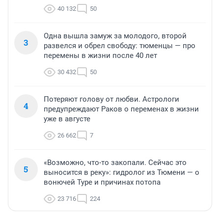
40 132
50
Одна вышла замуж за молодого, второй
3
развелся и обрел свободу: тюменцы — про
перемены в жизни после 40 лет
30 432
50
Потеряют голову от любви. Астрологи
4
предупреждают Раков о переменах в жизни
уже в августе
26 662
7
«Возможно, что-то закопали. Сейчас это
5
выносится в реку»: гидролог из Тюмени — о
вонючей Туре и причинах потопа
23 716
224