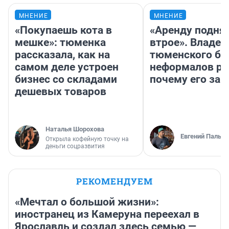
МНЕНИЕ
МНЕНИЕ
«Покупаешь кота в
«Аренду подня
мешке»: тюменка
втрое». Владел
рассказала, как на
тюменского ба
самом деле устроен
неформалов ра
бизнес со складами
почему его за
дешевых товаров
Наталья Шорохова
Евгений Пальян
Открыла кофейную точку на
деньги соцразвития
РЕКОМЕНДУЕМ
«Мечтал о большой жизни»:
иностранец из Камеруна переехал в
Ярославль и создал здесь семью —