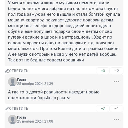
У меня знакомая жила с мужиком немного, жили 
бедно но потом его забрали на сво потом она спустя 
пол года замуж за него вышла и стала богатой купила 
машину, квартиру, покупает дорогие подарки детям 
мотоциклы телефоны дорогие, детей своих одела 
обула и ещё получает подарки своим детям от сво 
путёвки всякие в цирк и на аттракционы. Ходит по 
салонам красоты ездят в аквапарки и т.д. покупает 
много шмоток. При том Все её дети от разных браков. 
А её мужик который на сво у него нет детей вообще. 
Так вот не бедные совсем свошники
+0
–2
ОТВЕТИТЬ
Гость
25 ноября 2024, 21:39
А где то в другой реальности находят новые 
возможности борьбы с раком
+7
–1
ОТВЕТИТЬ
Гость
25 ноября 2024, 21:08