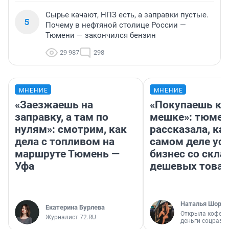
Сырье качают, НПЗ есть, а заправки пустые.
5
Почему в нефтяной столице России —
Тюмени — закончился бензин
29 987
298
МНЕНИЕ
МНЕНИЕ
«Заезжаешь на
«Покупаешь ко
заправку, а там по
мешке»: тюмен
нулям»: смотрим, как
рассказала, как
дела с топливом на
самом деле ус
маршруте Тюмень —
бизнес со скл
Уфа
дешевых това
Наталья Шорох
Екатерина Бурлева
Открыла кофейн
Журналист 72.RU
деньги соцразв