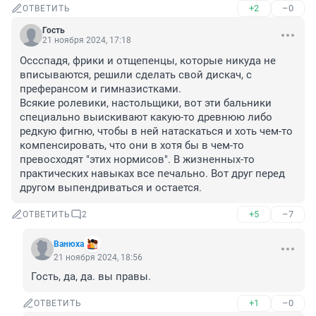
+2
–0
ОТВЕТИТЬ
Гость
21 ноября 2024, 17:18
Оссспадя, фрики и отщепенцы, которые никуда не 
вписываются, решили сделать свой дискач, с 
преферансом и гимназистками. 

Всякие ролевики, настольщики, вот эти бальники 
специально выискивают какую-то древнюю либо 
редкую фигню, чтобы в ней натаскаться и хоть чем-то 
компенсировать, что они в хотя бы в чем-то 
превосходят "этих нормисов". В жизненных-то 
практических навыках все печально. Вот друг перед 
другом выпендриваться и остается.
+5
–7
ОТВЕТИТЬ
2
Вaнюхa
21 ноября 2024, 18:56
Гость, да, да. вы правы.
+1
–0
ОТВЕТИТЬ