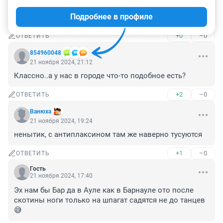
22 ноября 2024, 12:45
Подробнее в профиле
планктон, картошку полоть да окучивать их всех
+0
–0
ОТВЕТИТЬ
854960048
21 ноября 2024, 21:12
Классно..а у нас в городе что-то подобное есть?
+2
–0
ОТВЕТИТЬ
Вaнюхa
21 ноября 2024, 19:24
ненытик, с антиплаксином там же наверно тусуются
+1
–0
ОТВЕТИТЬ
Гость
21 ноября 2024, 17:40
Эх нам бы Бар да в Ауле как в Барнауле ото после 
скотины ноги только на шпагат садятся не до танцев
😅