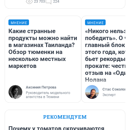
23 703
224
МНЕНИЕ
МНЕНИЕ
Какие странные
«Никого нельз
продукты можно найти
победить». О ч
в магазинах Таиланда?
главный блокб
Обзор тюменки на
этого года, ко
несколько местных
бьет рекорды 
маркетов
прокате: честн
отзыв на «Оди
Нолана
Аксиния Петрова
Стас Соколов
Руководитель модельного
Эксперт
агентства в Тюмени
РЕКОМЕНДУЕМ
Почему у томатов скручиваются