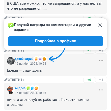
В США все можно, что не запрещается, а у нас нельзя 
что не разрешается .....
+0
–0
ОТВЕТИТЬ
Получай награды за комментарии и другие 
Гость
15 ноября 2024, 12:28
задания!
Там только богатые россияне, они могут заплатить за 
Подробнее в профиле
билет миллион, с них не убудет.
+1
–1
ОТВЕТИТЬ
едкийнатрий
15 ноября 2024, 10:54
Ерема — сиди дома!
+0
–1
ОТВЕТИТЬ
Андрев
15 ноября 2024, 10:46
ничего этот ютуб не работает. Пакости нам не 
страшны