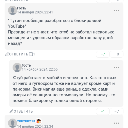
Гость
14 ноября 2024, 22:41
"Путин пообещал разобраться с блокировкой 
YouTube"

Президент не знает, что ютуб не работал несколько 
месяцев и чудесным образом заработал пару дней 
назад?
+7
–0
ОТВЕТИТЬ
1
Гость
14 ноября 2024, 22:55
Ютуб работает в мобайл и через впн. Как то отвык 
от него и гуглохром тоже не волнует кроме карт и 
панорам. Викимапия еще раньше сдохла, сами 
амеры её санкционно тормознули. Но почему - то 
помнят блокировку только одной стороны.
+1
–7
ОТВЕТИТЬ
280208213
14 ноября 2024, 22:34