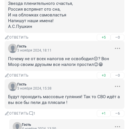
Звезда пленительного счастья,

Россия вспрянет ото сна,

И на обломках самовластья

Напишут наши имена!

А.С.Пушкин
+5
–0
ОТВЕТИТЬ
Гость
3 ноября 2024, 18:11
Почему не от всех налогов не освободил😔? Вон 
Моор своим друзьям все налоги простил😉😁
+3
–0
ОТВЕТИТЬ
Гость
3 ноября 2024, 15:38
Будут проходить массовые гуляния! Так то СВО идёт а 
вы все бы пели да плясали !
+1
–6
ОТВЕТИТЬ
1
Гость
4 ноября 2024, 13:50