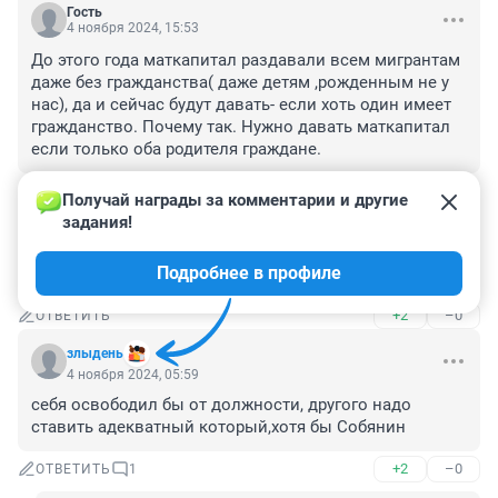
Гость
4 ноября 2024, 15:53
До этого года маткапитал раздавали всем мигрантам 
даже без гражданства( даже детям ,рожденным не у 
нас), да и сейчас будут давать- если хоть один имеет 
гражданство. Почему так. Нужно давать маткапитал 
если только оба родителя граждане.
+1
–0
ОТВЕТИТЬ
Получай награды за комментарии и другие 
задания!
Гость
4 ноября 2024, 06:52
Подробнее в профиле
Теперь бы еще Россиян от него освободить.
+2
–0
ОТВЕТИТЬ
злыдень
4 ноября 2024, 05:59
себя освободил бы от должности, другого надо 
ставить адекватный который,хотя бы Собянин
+2
–0
ОТВЕТИТЬ
1