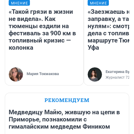
МНЕНИЕ
МНЕНИЕ
«Такой грязи в жизни
«Заезжаешь на
не видела». Как
заправку, а там
тюменцы ездили на
нулям»: смотри
фестиваль за 900 км в
дела с топливо
топливный кризис —
маршруте Тюм
колонка
Уфа
Екатерина Бур
Мария Токмакова
Журналист 72.R
РЕКОМЕНДУЕМ
Медведицу Майю, жившую на цепи в
Приморье, познакомили с
гималайским медведем Фиником