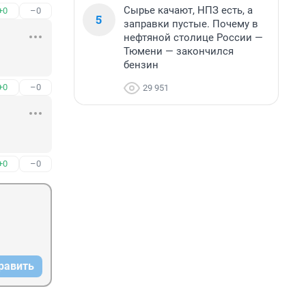
Сырье качают, НПЗ есть, а
+0
–0
5
заправки пустые. Почему в
нефтяной столице России —
Тюмени — закончился
бензин
+0
–0
29 951
+0
–0
равить