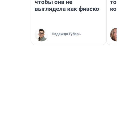
чтобы она не
топли
выглядела как фиаско
колон
Надежда Губарь