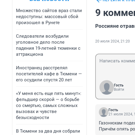
ПЕРЕЙТИ К ПУ
9 комме
Множество сайтов враз стали
недоступны: массовый сбой
произошел в Рунете
Россияне отрав
Следователи возбудили
20 июля 2024, 21:20
уголовное дело после
падения 19-летней тюменки с
аттракциона
Иностранец расстрелял
посетителей кафе в Тюмени —
его осудили спустя 20 лет
Гость
Войти
«У меня есть еще пять минут»:
фельдшер скорой — о борьбе
со смертью, самых сложных
Гость
вызовах и чувстве
21 июля 2024, 
безысходности
Газонюхам подел
Причём опять ро
В Тюмени за два дня собрали