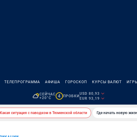
ТЕЛЕПРОГРАММА
АФИША
ГОРОСКОП
КУРСЫ ВАЛЮТ
ИГР
USD 80,93
СЕЙЧАС
4
ПРОБКИ
+20°C
EUR 93,19
Какая ситуация с паводком в Тюменской области
Где начать новую жиз