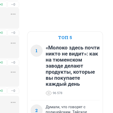
+0
–0
+0
–0
ТОП 5
«Молоко здесь почти
1
никто не видит»: как
на тюменском
+0
–0
заводе делают
продукты, которые
вы покупаете
каждый день
+0
–0
96 578
Думали, что говорят с
2
полицейским. Тайское