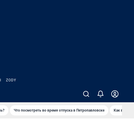
Ы
ZODY
нь?
Что посмотреть во время отпуска в Петропавловске
Как выжива