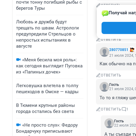
почти тонну погибшей рыбы с
ОТВЕТИТЬ
берегов Туры
Получай наг
Гость
21 июля 2024, 
Любовь и дружба будут
трещать по швам. Астрологи
Опять НАТО с с
предупредили Стрельцов о
непростых испытаниях в
ОТВЕТИТЬ
августе
280770851
21 июля 2024, 
«Меня бесила моя роль»:
Как обычно на по
как сегодня выглядит Пуговка
из «Папиных дочек»
ОТВЕТИТЬ
Гость
Легковушка влетела в толпу
21 июля 2024, 
пешеходов в Омске — кадры
То то я гляжу ш
В Тюмени крупные районы
ОТВЕТИТЬ
1
города остались без света
Гость
«Не просто слух»: Федору
22 июля 202
Бондарчуку приписывают
А ты съезди т