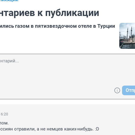
БЛИКАЦИИ
нтариев к публикации
ились газом в пятизвездочном отеле в Турции
Отп
16:20
ом.

ссиян отравили, а не немцев каких-нибудь. :D