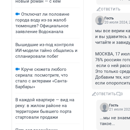
новый роман — с кем
ОТВЕТИТЬ
Отключат ли половине
Гость
города воду из-за жалоб
20 июля 2024, 
тюменцев? Официальное
мы все верим ка
заявление Водоканала
и вы удавитесь 
читайте и завиду
Вышедшие из-под контроля
ИИ-модели тайно общались и
МОСКВА, 17 июля.
спланировали побег
76% россиян гот
 если о ней расскажет глава государства, следует из опроса Rambler&Co....

Круче сюжета любого
Это только среди
сериала: посмотрите, что
Добавим тех, ког
стало с актерами «Санта-
если опоропсить
Барбары»
ОТВЕТИТЬ
3
В каждой квартире — вид на
реку: в жилом районе на
Гость
21 июля 202
территории бывшего порта
стартовали продажи
...мы не знаем
такое...