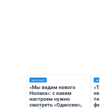
МНЕНИЕ
МНЕНИ
«Мы видим нового
«Тако
Нолана»: с каким
не вид
настроем нужно
тюмен
смотреть «Одиссею»,
фести