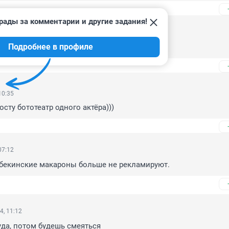
рады за комментарии и другие задания!
12:29
Подробнее в профиле
тариком Байденом?
10:35
сту бототеатр одного актёра)))
07:12
ебекинские макароны больше не рекламируют.
4, 11:12
уда, потом будешь смеяться