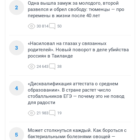
Одна вышла замуж за молодого, второй
2
развелся и обрел свободу: тюменцы — про
перемены в жизни после 40 лет
30 814
50
«Насиловал на глазах у связанных
3
родителей». Новый поворот в деле убийства
россиян в Таиланде
24 643
38
«Дисквалификация аттестата о среднем
4
образовании». В стране растет число
стобалльников ЕГЭ — почему это не повод
для радости
21 983
19
Может столкнуться каждый. Как бороться с
5
бактериальными болезнями овощей —