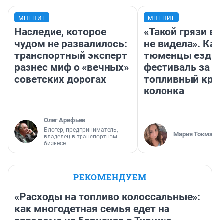
МНЕНИЕ
МНЕНИЕ
Наследие, которое
«Такой грязи в
чудом не развалилось:
не видела». Ка
транспортный эксперт
тюменцы ездил
разнес миф о «вечных»
фестиваль за 9
советских дорогах
топливный кри
колонка
Олег Арефьев
Блогер, предприниматель,
Мария Токмако
владелец в транспортном
бизнесе
РЕКОМЕНДУЕМ
«Расходы на топливо колоссальные»:
как многодетная семья едет на