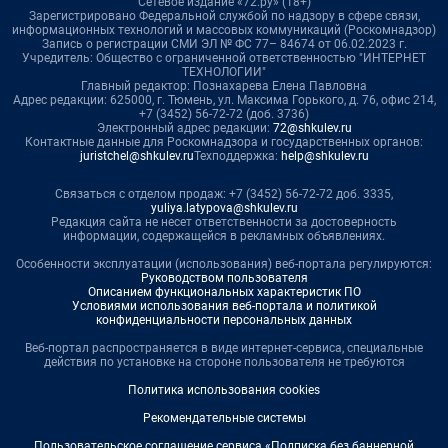
Сетевое издание «72.ру» (18+)
Зарегистрировано Федеральной службой по надзору в сфере связи,
информационных технологий и массовых коммуникаций (Роскомнадзор)
Запись о регистрации СМИ ЭЛ № ФС 77– 84674 от 06.02.2023 г.
Учредитель: Общество с ограниченной ответственностью "ИНТЕРНЕТ
ТЕХНОЛОГИИ"
Главный редактор: Познахарева Елена Павловна
Адрес редакции: 625000, г. Тюмень, ул. Максима Горького, д. 76, офис 214,
+7 (3452) 56-72-72 (доб. 3736)
Электронный адрес редакции:
72@shkulev.ru
Контактные данные для Роскомнадзора и государственных органов:
juristchel@shkulev.ru
Техподдержка:
help@shkulev.ru
Связаться с отделом продаж: +7 (3452) 56-72-72 доб. 3335,
yuliya.latypova@shkulev.ru
Редакция сайта не несет ответственности за достоверность
информации, содержащейся в рекламных объявлениях.
Особенности эксплуатации (использования) веб-портала регулируются:
Руководством пользователя
Описанием функциональных характеристик ПО
Условиями использования веб-портала и политикой
конфиденциальности персональных данных
Веб-портал распространяется в виде интернет-сервиса, специальные
действия по установке на стороне пользователя не требуются
Политика использования cookies
Рекомендательные системы
Пользовательское соглашение сервиса «Подписка без баннерной