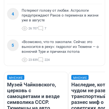
Потеряют голову от любви. Астрологи
4
предупреждают Раков о переменах в жизни
уже в августе
26 707
7
«Возможно, что-то закопали. Сейчас это
5
выносится в реку»: гидролог из Тюмени — о
вонючей Туре и причинах потопа
23 839
224
МНЕНИЕ
МНЕНИЕ
Музей Чайковского,
Наследие, кото
церковь с
чудом не разва
самоцветами и везде
транспортный 
символика СССР.
разнес миф о 
Тюменцы на авто
советских доро