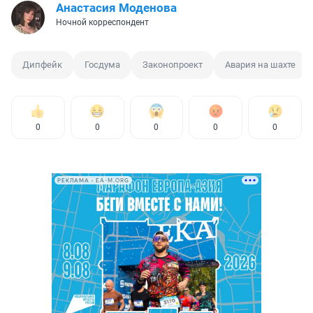
Анастасия Моденова
Ночной корреспондент
Дипфейк
Госдума
Законопроект
Авария на шахте
0
0
0
0
0
РЕКЛАМА • EA-M.ORG