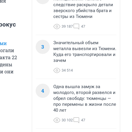
дня
следствие раскрыло детали
зверского убийства брата и
сестры из Тюмени
рокус
39 187
47
Значительный объем
ыми
3
металла вывезли из Тюмени.
могали
Куда его транспортировали и
акта 22
зачем
ждены
34 514
ли они
Одна вышла замуж за
4
молодого, второй развелся и
обрел свободу: тюменцы —
про перемены в жизни после
40 лет
30 102
47