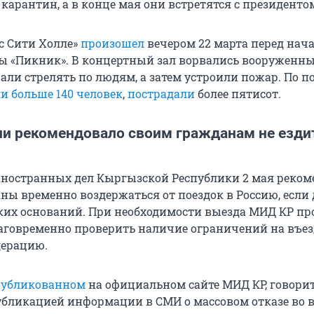
карантин, а в конце мая они встретятся с президенто
ус Сити Холле»
произошел
вечером 22 марта перед нач
ы «Пикник». В концертный зал ворвались вооруженн
ли стрелять по людям, а затем устроили пожар. По 
и больше 140 человек
,
пострадали
более пятисот.
и рекомендовало своим гражданам не езди
ностранных дел Кыргызской Республики 2 мая реком
ны временно воздержаться от поездок в Россию, если 
ских оснований. При необходимости выезда МИД КР пр
аговременно проверить наличие ограничений на въез
дерацию.
публикованном
на официальном сайте МИД КР, говорит
публикацией информации в СМИ о массовом отказе во в