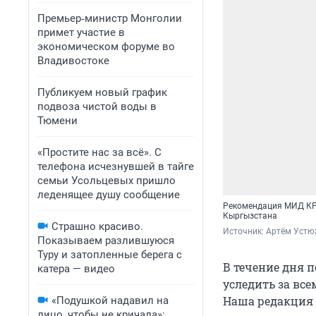
Премьер‑министр Монголии
примет участие в
экономическом форуме во
Владивостоке
Публикуем новый график
подвоза чистой воды в
Тюмени
«Простите нас за всё». С
телефона исчезнувшей в тайге
семьи Усольцевых пришло
леденящее душу сообщение
Рекомендация МИД КР 
Кыргызстана
Страшно красиво.
Источник: 
Артём Устю
Показываем разлившуюся
Туру и затопленные берега с
В течение дня п
катера — видео
уследить за все
Наша редакция к
«Подушкой надавил на
лицо, чтобы не кричала»: