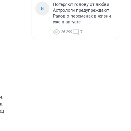
Потеряют голову от любви.
5
Астрологи предупреждают
Раков о переменах в жизни
уже в августе
26 299
7
и,
та
ец.