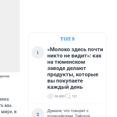
ТОП 5
«Молоко здесь почти
1
никто не видит»: как
на тюменском
заводе делают
продукты, которые
жданам
вы покупаете
каждый день
96 800
131
века
ть мы.
Думали, что говорят с
 мире, и
2
полицейским. Тайское