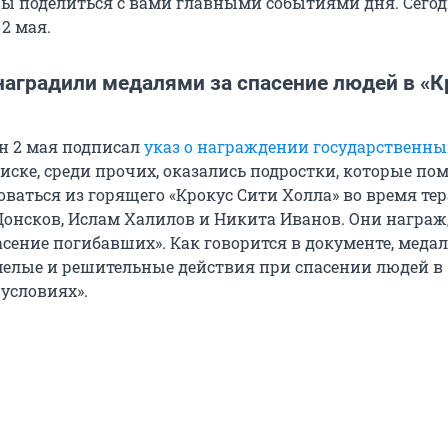
вы поделиться с вами главными событиями дня. Сего
2 мая.
наградили медалями за спасение людей в «К
н 2 мая подписал
указ о награждении государственн
списке, среди прочих, оказались подростки, которые по
ваться из горящего «Крокус Сити Холла» во время тер
Донсков, Ислам Халилов и Никита Иванов. Они награ
асение погибавших». Как говорится в документе, меда
мелые и решительные действия при спасении людей в
условиях».