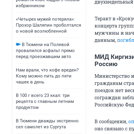
двухнедельный 
избранником
Теракт в «Крок
«Четырех мужей потеряла»:
Прохор Шаляпин проболтался
концерта групп
о новой возлюбленной
мужчины и нача
данным,
погибл
В Тюмени на Полевой
провалился асфальт прямо
МИД Киргизи
перед проезжавшим авто
Россию
Нам врали, что кофе вреден?
Министерство и
Кому можно пить до пяти
чашек в день
гражданам стра
поездок нет ве
В 100 г всего 23 ккал: три
сограждан забл
рецепта с главным летним
Российскую Фе
продуктом
В Тюмени дважды экстренно
В сообщении,
о
сел самолет из Сургута
оно связано с 