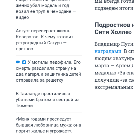
мы всегда гото
жених убил модель и год
подведем итоги 
возил ее труп в чемодане —
видео
Подростков 
Август перевернет жизнь
Сити Холле»
Козерогов. К чему готовит
ретроградный Сатурн —
Владимир Пути
прогноз
наградами
. В 
людям эвакуиро
У могилы педофила. Его
марта — Артем 
смерть разделила страну на
медалью «За сп
два лагеря, а защитника детей
получили «за с
отправила за решетку
экстремальных 
В Таиланде простились с
убитыми братом и сестрой из
Тюмени
«Меня годами преследует
бывшая любовница мужа: она
портит жилье и угрожает».