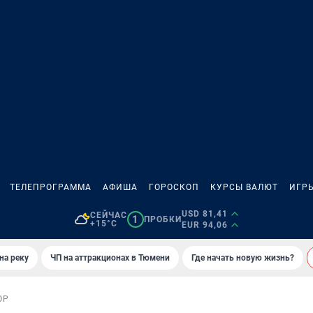
ТЕЛЕПРОГРАММА
АФИША
ГОРОСКОП
КУРСЫ ВАЛЮТ
ИГР
USD 81,41
СЕЙЧАС
1
ПРОБКИ
+15°C
EUR 94,06
на реку
ЧП на аттракционах в Тюмени
Где начать новую жизнь?
ОР