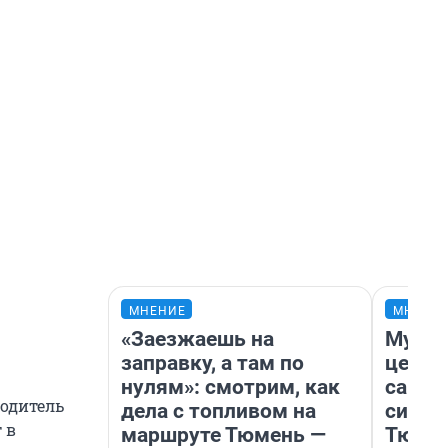
МНЕНИЕ
МНЕНИ
«Заезжаешь на
Музей
заправку, а там по
церко
нулям»: смотрим, как
самоц
водитель
дела с топливом на
симво
 в
маршруте Тюмень —
Тюмен