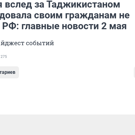
я вслед за Таджикистаном
довала своим гражданам не
 РФ: главные новости 2 мая
айджест событий
 275
тариев