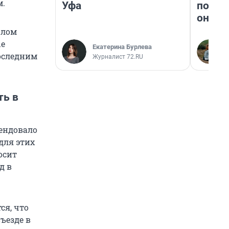
м.
Уфа
поеха
они т
алом
ые
Екатерина Бурлева
последним
Журналист 72.RU
ть в
ендовало
для этих
осит
д в
ся, что
ъезде в