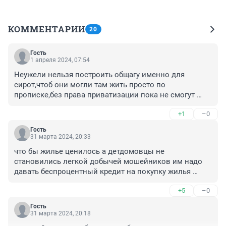
КОММЕНТАРИИ
20
Гость
1 апреля 2024, 07:54
Неужели нельзя построить общагу именно для 
сирот,чтоб они могли там жить просто по 
прописке,без права приватизации пока не смогут 
приобрести своё жильё в ипотеку?

+1
–0
Очередей быть не должно,вышел человек из 
дет.дома и он уже куда то должен зайти,а не ждать в 
Гость
очереди не пойми сколько лет.
31 марта 2024, 20:33
что бы жилье ценилось а детдомовцы не 
становились легкой добычей мошейников им надо 
давать беспроцентный кредит на покупку жилья 
тогда они будут ответственно относится и к работе и 
+5
–0
своему жилью а проценты по кредиту будет платить 
государство ведь не секрет что большинство сирот 
Гость
социальные при живых безответственных родителях
31 марта 2024, 20:18