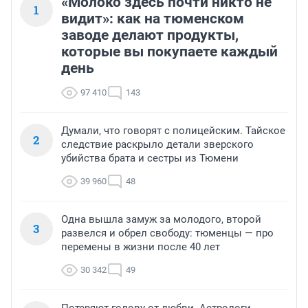
«Молоко здесь почти никто не
1
видит»: как на тюменском
заводе делают продукты,
которые вы покупаете каждый
день
97 410
143
Думали, что говорят с полицейским. Тайское
2
следствие раскрыло детали зверского
убийства брата и сестры из Тюмени
39 960
48
Одна вышла замуж за молодого, второй
3
развелся и обрел свободу: тюменцы — про
перемены в жизни после 40 лет
30 342
49