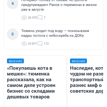
Потеряют голову от любви. Астрологи
4
предупреждают Раков о переменах в жизни
уже в августе
26 570
7
Тюмень уходит под воду — показываем
5
кадры потопа с небоскреба на ДОКе
23 871
172
МНЕНИЕ
МНЕНИЕ
«Покупаешь кота в
Наследие, кото
мешке»: тюменка
чудом не разва
рассказала, как на
транспортный 
самом деле устроен
разнес миф о 
бизнес со складами
советских доро
дешевых товаров