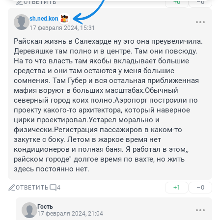
+0
–0
ОТВЕТИТЬ
sh.ned.kon
17 февраля 2024, 15:31
Райская жизнь в Салехарде ну это она преувеличила. 
Деревяшке там полно и в центре. Там они повсюду. 
На то что власть там якобы вкладывает большие 
средства и они там остаются у меня большие 
сомнения. Там Губер и вся остальная приближенная 
мафия воруют в больших масштабах.Обычный 
северный город коих полно.Аэропорт построили по 
проекту какого-то архитектора, который наверное 
цирки проектировал.Устарел морально и 
физически.Регистрация пассажиров в каком-то 
закутке с боку. Летом в жаркое время нет 
кондиционеров и полная баня. Я работал в этом,, 
райском городе'' долгое время по вахте, но жить 
здесь постоянно нет.
+1
–0
ОТВЕТИТЬ
4
Гость
17 февраля 2024, 21:04