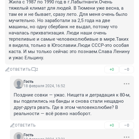
Жила с 1987 по 1990 год в г.Лабытнанги.Очень 
тяжелый климат для людей. В Тюмени уже весна, а 
там ее и не бывает, сразу лето. Для меня очень было 
мучительно. Но заработали за 2,5 года на две 
машины, но одну сбербанк не выдал, потому что 
началась прихватизация. Люди наши очень 
терпеливые и самые человеколюбивые в мире.Таких 
я видела, только в Югославии.Люди СССР-это особая 
каста. И мы только сейчас это познаем.Слава Ленину 
и ужас Ельцину.
+0
–0
ОТВЕТИТЬ
2
Гость
18 февраля 2024, 16:52
Поздние совки — ужас. Нищета и деградация к 80-м, 
вы поделились на банды и снова стали нещадно 
друг-друга рвать. Где в этом человеколюбие? В 
реальности — всë ровно наоборот.
+0
–0
ОТВЕТИТЬ
Гость