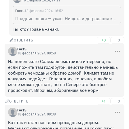
18 февраля 2024, 17:21
Гость
18 февраля 2024, 16:52
Поздние совки — ужас. Нищета и деградация к 80-м, вы поделились на банды и снова стали нещадно друг-друга рвать. Где в этом человеколюбие? В реальности — всë ровно наоборот.
Ты кто? Гривна --знак!.
+0
–0
ОТВЕТИТЬ
Гость
18 февраля 2024, 09:58
На новенького Салехард смотрится интересно, но 
если пожить там год-другой, действительно начнешь 
собирать чемоданы обратно домой. Климат там не 
каждому подойдет. Гипертония, конечно, в любом 
месте может догнать, но на Севере это быстрее 
происходит. Впрочем, аборигенам все норм.
+1
–0
ОТВЕТИТЬ
Гость
18 февраля 2024, 09:38
Вот так и стал наш дом проходным двором. 
Мелькают одноразовые, потом ещё и всякую лажу 