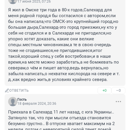
17 июня 2025, 07:26
Я жил в Омске три года в 80-х годов,Салехард для 
меня родной город,я бы согласился с автором,если 
бы она написала,что ОМСК-это крупнейший город,но 
большая дыра,Салехард-это город приезжих,ну кто у 
себя не сгодился и в Салехарде не пригодился,но 
упорно хотят доказать, какие они велкие 
спецы.местным чиновникам,а те в свою очередь 
тоже не сгодившиеся,не пригодившиеся,итог 
такой,хороший спец.у себя востребован,и в наше 
время,на месте можно заработать,а не бомжевать по 
северам,о чём и пишет автор,ведь вернулась,но 
забыла написать,о нехватке кислорода на севере и т. 
д.,как вредно жить,в условиях крайнего севера.
+0
–0
ОТВЕТИТЬ
Гость
18 февраля 2024, 20:36
Приехала в Салехард 11 лет назад, с юга Украины.. 
Затянуло так, что при мысли отъезда становится 
безумно грустно.. В отпуске хватает максимум на 2 
недели, потом с невероятной силой тянет домой.