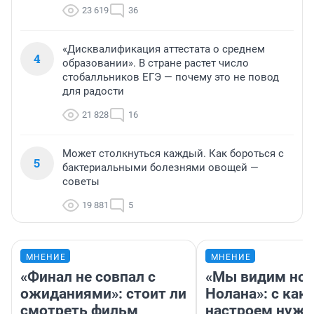
23 619
36
«Дисквалификация аттестата о среднем
4
образовании». В стране растет число
стобалльников ЕГЭ — почему это не повод
для радости
21 828
16
Может столкнуться каждый. Как бороться с
5
бактериальными болезнями овощей —
советы
19 881
5
МНЕНИЕ
МНЕНИЕ
«Финал не совпал с
«Мы видим нов
ожиданиями»: стоит ли
Нолана»: с как
смотреть фильм
настроем нужн