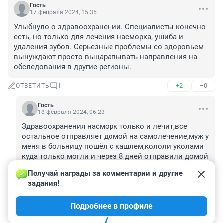
Гость
17 февраля 2024, 15:35
Улыбнуло о здравоохранении. Специалисты конечно 
есть, но только для лечения насморка, ушиба и 
удаления зубов. Серьезные проблемы со здоровьем 
вынуждают просто выцарапывать направления на 
обследования в другие регионы.
+2
–0
ОТВЕТИТЬ
1
Гость
18 февраля 2024, 06:23
Здравоохранения насморк только и лечит,все 
остальное отправляет домой на самолечение,муж у 
меня в больницу пошёл с кашлем,кололи уколами 
куда только могли и через 8 дней отправили домой 
на самолечение,ещё в палате по ночам ходят 
Получай награды за комментарии и другие 
целители,после целителей умерь дед 72 года мог 
задания!
наверное ещё пожить,а в аптеках цены загнули на 
лекарство,озверели цены аптекари и 
Подробнее в профиле
правительство ну врачи тоже