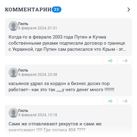
КОММЕНТАРИИ
23
Гость
6 февраля 2024, 01:31
Когда-то в феврале 2003 года Путин и Кучма 
собственными руками подписали договор о границе 
с Украиной, где Путин сам расписался что Крым - это 
территория Украины. В феврале 2004 года Путин еще 
+0
–0
раз ратифицировал свой собственный договор.

Гость
Ратифицирован Федеральным законом РФ от 22 
4 февраля 2024, 23:38
апреля 2004 года N 24-ФЗ
касьянов удрал за кордон а бизнес досих пор 
работает-- как это так ,,,,,,у него денег много !!!!!!!!
+0
–0
Гость
4 февраля 2024, 13:18
Сами же отлавливают рекрутов и сами же 
уничтожают !!!!! Где логика 404 ????