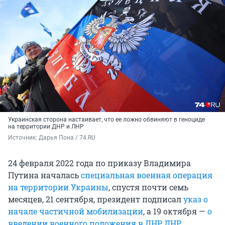
Украинская сторона настаивает, что ее ложно обвиняют в геноциде
на территории ДНР и ЛНР
Источник: 
Дарья Пона / 74.RU
24 февраля 2022 года по приказу Владимира
Путина началась
специальная военная операция
на территории Украины
, спустя почти семь
месяцев, 21 сентября, президент подписал
указ о
начале частичной мобилизации
, а 19 октября —
о
введении военного положения в ЛНР, ДНР,