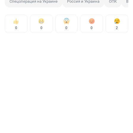
Спецоперация на Украине
Россия и Украина
ОПК
Вла
0
0
0
0
2