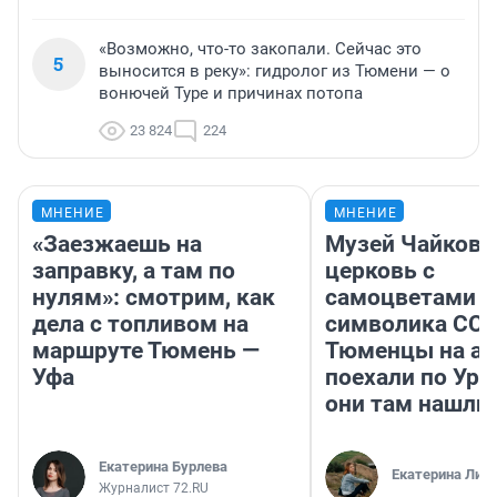
«Возможно, что-то закопали. Сейчас это
5
выносится в реку»: гидролог из Тюмени — о
вонючей Туре и причинах потопа
23 824
224
МНЕНИЕ
МНЕНИЕ
«Заезжаешь на
Музей Чайковс
заправку, а там по
церковь с
нулям»: смотрим, как
самоцветами и
дела с топливом на
символика ССС
маршруте Тюмень —
Тюменцы на ав
Уфа
поехали по Ура
они там нашли
Екатерина Бурлева
Екатерина Лит
Журналист 72.RU