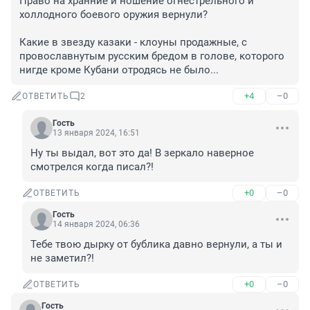
Право на хранние и ношение огнестрельного и 
холлодного боевого оружия вернули?

Какие в звезду казаки - клоуны продажные, с 
провославнутым русским бредом в голове, которого 
нигде кроме Кубани отродясь не было...
+4
–0
ОТВЕТИТЬ
2
Гость
13 января 2024, 16:51
Ну ты выдал, вот это да! В зеркало наверное 
смотрелся когда писал?!
+0
–0
ОТВЕТИТЬ
Гость
14 января 2024, 06:36
Тебе твою дырку от бублика давно вернули, а ты и 
не заметил?!
+0
–0
ОТВЕТИТЬ
Гость