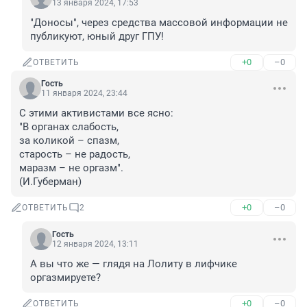
13 января 2024, 17:53
"Доносы", через средства массовой информации не 
публикуют, юный друг ГПУ!
+0
–0
ОТВЕТИТЬ
Гость
11 января 2024, 23:44
С этими активистами все ясно:

"В органах слабость,

за коликой – спазм,

старость – не радость,

маразм – не оргазм".

(И.Губерман)
+0
–0
ОТВЕТИТЬ
2
Гость
12 января 2024, 13:11
А вы что же — глядя на Лолиту в лифчике 
оргазмируете?
+0
–0
ОТВЕТИТЬ