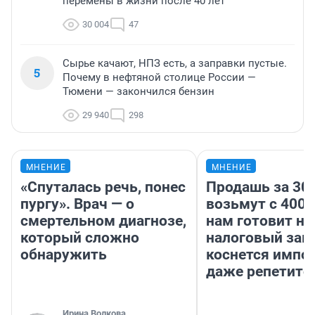
перемены в жизни после 40 лет
30 004
47
Сырье качают, НПЗ есть, а заправки пустые.
5
Почему в нефтяной столице России —
Тюмени — закончился бензин
29 940
298
МНЕНИЕ
МНЕНИЕ
«Спуталась речь, понес
Продашь за 300
пургу». Врач — о
возьмут с 4000
смертельном диагнозе,
нам готовит н
который сложно
налоговый зако
обнаружить
коснется импор
даже репетито
Ирина Волкова