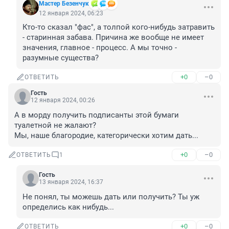
Мастер Безенчук
12 января 2024, 06:23
Кто-то сказал "фас", а толпой кого-нибудь затравить 
- старинная забава. Причина же вообще не имеет 
значения, главное - процесс. А мы точно - 
разумные существа?
+0
–0
ОТВЕТИТЬ
Гость
12 января 2024, 00:26
А в морду получить подписанты этой бумаги 
туалетной не жалают?

Мы, наше благородие, категорически хотим дать...
+0
–0
ОТВЕТИТЬ
1
Гость
13 января 2024, 16:37
Не понял, ты можешь дать или получить? Ты уж 
определись как нибудь...
+0
–0
ОТВЕТИТЬ