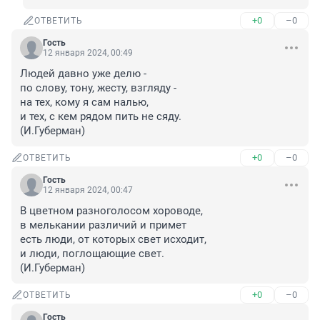
+0
–0
ОТВЕТИТЬ
Гость
12 января 2024, 00:49
Людей давно уже делю -

по слову, тону, жесту, взгляду -

на тех, кому я сам налью,

и тех, с кем рядом пить не сяду.

(И.Губерман)
+0
–0
ОТВЕТИТЬ
Гость
12 января 2024, 00:47
В цветном разноголосом хороводе,

в мелькании различий и примет

есть люди, от которых свет исходит,

и люди, поглощающие свет.

(И.Губерман)
+0
–0
ОТВЕТИТЬ
Гость