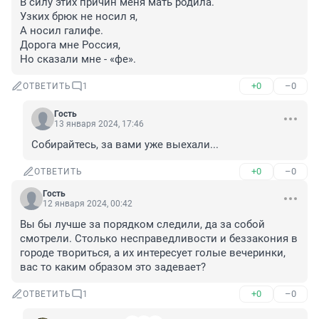
В силу этих причин меня мать родила.

Узких брюк не носил я, 

А носил галифе. 

Дорога мне Россия, 

Но сказали мне - «фе».
+0
–0
ОТВЕТИТЬ
1
Гость
13 января 2024, 17:46
Собирайтесь, за вами уже выехали...
+0
–0
ОТВЕТИТЬ
Гость
12 января 2024, 00:42
Вы бы лучше за порядком следили, да за собой 
смотрели. Столько несправедливости и беззакония в 
городе твориться, а их интересует голые вечеринки, 
вас то каким образом это задевает?
+0
–0
ОТВЕТИТЬ
1