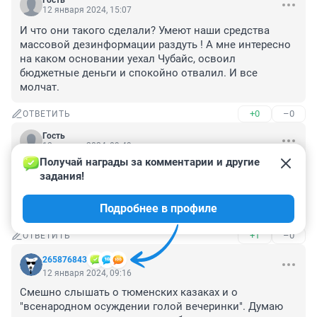
Гость
12 января 2024, 15:07
И что они такого сделали? Умеют наши средства 
массовой дезинформации раздуть ! А мне интересно 
на каком основании уехал Чубайс, освоил 
бюджетные деньги и спокойно отвалил. И все 
молчат.
+0
–0
ОТВЕТИТЬ
Гость
12 января 2024, 09:49
Получай награды за комментарии и другие 
А кто это?

задания!
Забвение - вот их наказание!

Мы не знаем их: ивлеевых, киркоровых, биланов, 
Подробнее в профиле
лолит, собчакови пугачих....... канули в лету.
+1
–0
ОТВЕТИТЬ
265876843
12 января 2024, 09:16
Смешно слышать о тюменских казаках и о 
"всенародном осуждении голой вечеринки". Думаю 