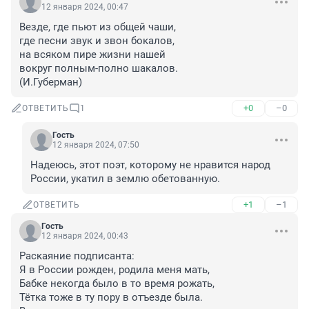
12 января 2024, 00:47
Везде, где пьют из общей чаши,

где песни звук и звон бокалов,

на всяком пире жизни нашей

вокруг полным-полно шакалов.

(И.Губерман)
+0
–0
ОТВЕТИТЬ
1
Гость
12 января 2024, 07:50
Надеюсь, этот поэт, которому не нравится народ 
России, укатил в землю обетованную.
+1
–1
ОТВЕТИТЬ
Гость
12 января 2024, 00:43
Раскаяние подписанта:

Я в России рожден, родила меня мать, 

Бабке некогда было в то время рожать, 

Тётка тоже в ту пору в отъезде была.
