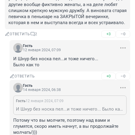
другие вообще фиктивно женаты, а на деле любят 
слишком крепкую мужскую дружбу. А виновата старая 
певичка в пеньюаре на ЗАКРЫТОЙ вечеринке, 
которая в нем и выступала всегда и всех устраивало.
+3
–0
ОТВЕТИТЬ
2
Гость
12 января 2024, 07:09
И Шнур без носка пел...и тоже ничего...

Было как то
+0
–0
ОТВЕТИТЬ
Гость
14 января 2024, 06:38
Гость
12 января 2024, 07:09
И Шнур без носка пел...и тоже ничего... Было как то
Потому что вы молчите, поэтому над вами и 
глумятся, скоро иметь начнут, а вы продолжайте 
молчать!)))