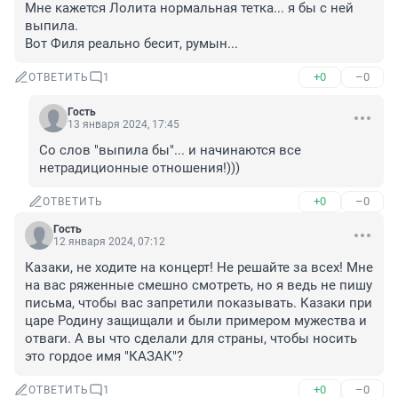
Мне кажется Лолита нормальная тетка... я бы с ней 
выпила.

Вот Филя реально бесит, румын...
+0
–0
ОТВЕТИТЬ
1
Гость
13 января 2024, 17:45
Со слов "выпила бы"... и начинаются все 
нетрадиционные отношения!)))
+0
–0
ОТВЕТИТЬ
Гость
12 января 2024, 07:12
Казаки, не ходите на концерт! Не решайте за всех! Мне 
на вас ряженные смешно смотреть, но я ведь не пишу 
письма, чтобы вас запретили показывать. Казаки при 
царе Родину защищали и были примером мужества и 
отваги. А вы что сделали для страны, чтобы носить 
это гордое имя "КАЗАК"?
+0
–0
ОТВЕТИТЬ
1