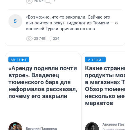
26 671
7
«Возможно, что-то закопали. Сейчас это
5
выносится в реку»: гидролог из Тюмени — о
вонючей Туре и причинах потопа
23 740
224
МНЕНИЕ
МНЕНИЕ
«Аренду подняли почти
Какие странны
втрое». Владелец
продукты можн
тюменского бара для
в магазинах Та
неформалов рассказал,
Обзор тюменки
почему его закрыли
несколько мес
маркетов
Аксиния Петро
Евгений Пальянов