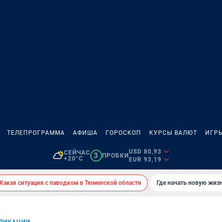
ТЕЛЕПРОГРАММА
АФИША
ГОРОСКОП
КУРСЫ ВАЛЮТ
ИГР
USD 80,93
СЕЙЧАС
3
ПРОБКИ
+20°C
EUR 93,19
Какая ситуация с паводком в Тюменской области
Где начать новую жиз