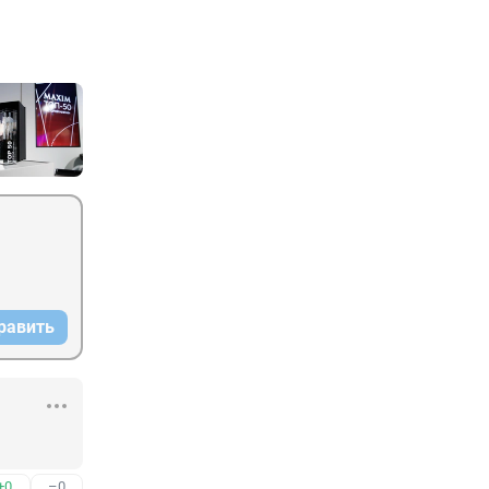
равить
+0
–0