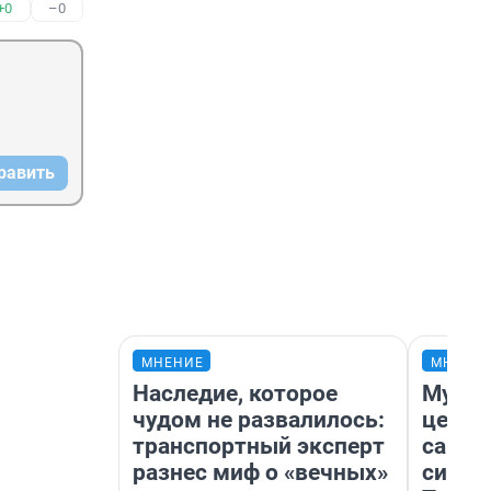
+0
–0
равить
МНЕНИЕ
МНЕНИ
Наследие, которое
Музей
чудом не развалилось:
церко
транспортный эксперт
самоц
разнес миф о «вечных»
симво