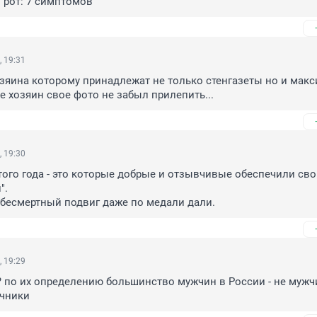
в рот: 7 симптомов
, 19:31
зяина которому принадлежат не только стенгазеты но и макс
е хозяин свое фото не забыл прилепить...
, 19:30
того года - это которые добрые и отзывчивые обеспечили сво
.

 бесмертный подвиг даже по медали дали.
, 19:29
? по их определению большинство мужчин в России - не мужчи
чники