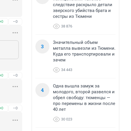
следствие раскрыло детали
зверского убийства брата и
сестры из Тюмени
+0
–0
38 876
Значительный объем
3
металла вывезли из Тюмени.
Куда его транспортировали и
зачем
34 443
+0
–0
Одна вышла замуж за
4
молодого, второй развелся и
обрел свободу: тюменцы —
про перемены в жизни после
+0
–0
40 лет
30 023