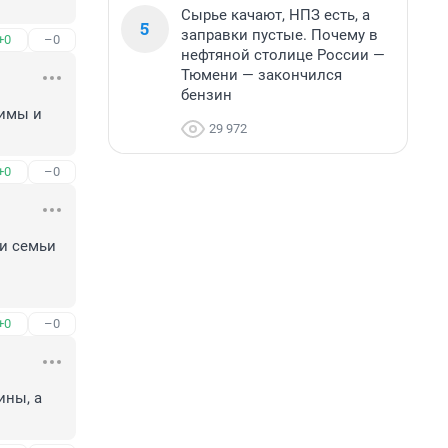
Сырье качают, НПЗ есть, а
5
заправки пустые. Почему в
+0
–0
нефтяной столице России —
Тюмени — закончился
бензин
имы и 
29 972
+0
–0
и семьи 
+0
–0
ны, а 