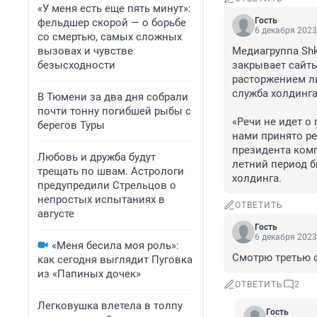
«У меня есть еще пять минут»:
Гость
фельдшер скорой — о борьбе
6 декабря 2023
со смертью, самых сложных
вызовах и чувстве
Медиагруппа Shku
безысходности
закрывает сайты 
расторжением ли
служба холдинга.
В Тюмени за два дня собрали
почти тонну погибшей рыбы с
«Речи не идет о
берегов Туры
нами принято ре
президента комп
Любовь и дружба будут
летний период б
трещать по швам. Астрологи
холдинга.
предупредили Стрельцов о
непростых испытаниях в
ОТВЕТИТЬ
августе
Гость
6 декабря 2023
«Меня бесила моя роль»:
Смотрю третью ф
как сегодня выглядит Пуговка
из «Папиных дочек»
ОТВЕТИТЬ
2
Легковушка влетела в толпу
Гость