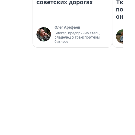
советских дорогах
Тюмен
поеха
они т
Олег Арефьев
Блогер, предприниматель,
владелец в транспортном
бизнесе