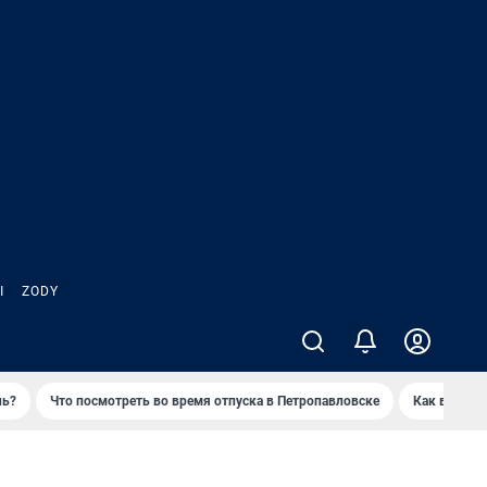
Ы
ZODY
нь?
Что посмотреть во время отпуска в Петропавловске
Как выжива