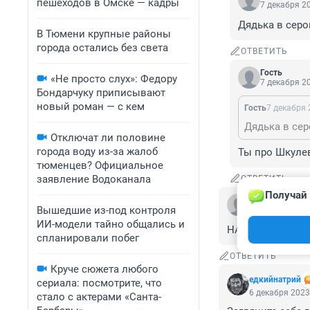
пешеходов в Омске — кадры
7 декабря 20
Дядька в серо
В Тюмени крупные районы
города остались без света
ОТВЕТИТЬ
Гость
«Не просто слух»: Федору
7 декабря 20
Бондарчуку приписывают
новый роман — с кем
Гость
7 декабря 
Дядька в сер
Отключат ли половине
города воду из-за жалоб
Ты про Шкулев
тюменцев? Официальное
заявление Водоканала
ОТВЕТИТЬ
Получай 
Гость
Вышедшие из-под контроля
6 декабря 2023
ИИ-модели тайно общались и
НАСТ. МУЖ ЗА 
спланировали побег
ОТВЕТИТЬ
Круче сюжета любого
едкийнатрий
сериала: посмотрите, что
6 декабря 2023
стало с актерами «Санта-