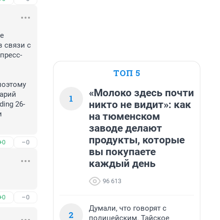
е 
 связи с 
пресс-
ТОП 5
оэтому 
«Молоко здесь почти
арий 
1
никто не видит»: как
ing 26-
 
на тюменском
заводе делают
продукты, которые
+0
–0
вы покупаете
каждый день
96 613
+0
–0
Думали, что говорят с
2
полицейским. Тайское