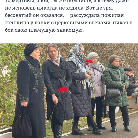
то мертвый, злой, ты же помнишь, я к нему даже
не исповедь никогда не ходила! Вот не зря,
бесоватый он оказался, — рассуждала пожилая
женщина у лавки с церковными свечами, пихая в
бок свою плачущую знакомую.