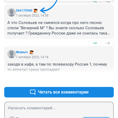
+5
–0
266175960
7 октября 2023, 14:58
А что Соловьев не смеялся когда про него песню 
спели "Вечерний М" ? Вы знаете сколько Соловьев 
получает ? Гражданину России даже не снилась такая 
зарплата. Про Путина мэмы слабо показать ? Нет их 
+4
–0
да ? Или уже не смешно когда про Путина ? Галкин, 
Пугачева, гы, гы, какой мем про Зеленского. Эти 
Иваныч.
новости уже протухли, но все из-за дня в день одно и 
7 октября 2023, 14:18
тоже.
заходя в кафе, а там по телевизору Россия 1, почему 
то аппетит сразу пропадает
+4
–0
Читать все комментарии