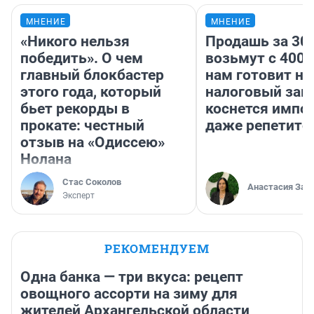
МНЕНИЕ
МНЕНИЕ
«Никого нельзя
Продашь за 300
победить». О чем
возьмут с 4000
главный блокбастер
нам готовит н
этого года, который
налоговый зако
бьет рекорды в
коснется импор
прокате: честный
даже репетито
отзыв на «Одиссею»
Нолана
Стас Соколов
Анастасия Зав
Эксперт
РЕКОМЕНДУЕМ
Одна банка — три вкуса: рецепт
овощного ассорти на зиму для
жителей Архангельской области