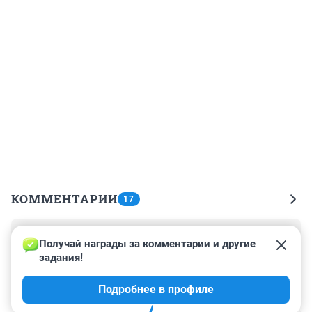
КОММЕНТАРИИ
17
Гость
7 октября 2023, 15:43
Получай награды за комментарии и другие 
задания!
Зеленский, поработав клоуном, сумел стать 
президентом. У нас, к сожалению, идёт обратный 
Подробнее в профиле
процесс😜