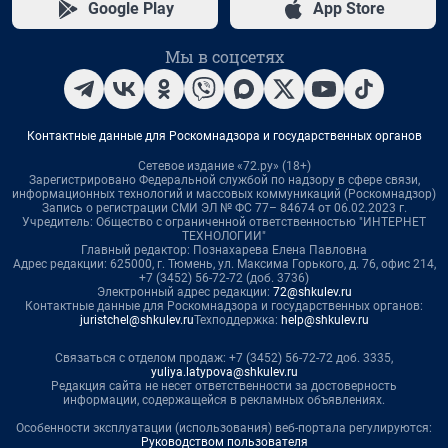
Google Play
App Store
Мы в соцсетях
Контактные данные для Роскомнадзора и государственных органов
Сетевое издание «72.ру» (18+)
Зарегистрировано Федеральной службой по надзору в сфере связи,
информационных технологий и массовых коммуникаций (Роскомнадзор)
Запись о регистрации СМИ ЭЛ № ФС 77– 84674 от 06.02.2023 г.
Учредитель: Общество с ограниченной ответственностью "ИНТЕРНЕТ
ТЕХНОЛОГИИ"
Главный редактор: Познахарева Елена Павловна
Адрес редакции: 625000, г. Тюмень, ул. Максима Горького, д. 76, офис 214,
+7 (3452) 56-72-72 (доб. 3736)
Электронный адрес редакции:
72@shkulev.ru
Контактные данные для Роскомнадзора и государственных органов:
juristchel@shkulev.ru
Техподдержка:
help@shkulev.ru
Связаться с отделом продаж: +7 (3452) 56-72-72 доб. 3335,
yuliya.latypova@shkulev.ru
Редакция сайта не несет ответственности за достоверность
информации, содержащейся в рекламных объявлениях.
Особенности эксплуатации (использования) веб-портала регулируются:
Руководством пользователя