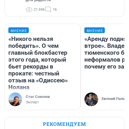
21 696
16
МНЕНИЕ
МНЕНИЕ
«Никого нельзя
«Аренду подня
победить». О чем
втрое». Владел
главный блокбастер
тюменского ба
этого года, который
неформалов ра
бьет рекорды в
почему его за
прокате: честный
отзыв на «Одиссею»
Нолана
Стас Соколов
Евгений Пальян
Эксперт
РЕКОМЕНДУЕМ