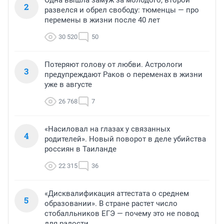
Одна вышла замуж за молодого, второй
2
развелся и обрел свободу: тюменцы — про
перемены в жизни после 40 лет
30 520
50
Потеряют голову от любви. Астрологи
3
предупреждают Раков о переменах в жизни
уже в августе
26 768
7
«Насиловал на глазах у связанных
4
родителей». Новый поворот в деле убийства
россиян в Таиланде
22 315
36
«Дисквалификация аттестата о среднем
5
образовании». В стране растет число
стобалльников ЕГЭ — почему это не повод
для радости