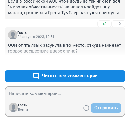
Если в российской АЭС что-нибудь не так чихнет, вся 
"мировая обчественность" на навоз изойдет. А у 
магатэ, гринписа и Греты Тумблер начнутся приступы 
острейшей горячки! А тут мелочь какая -"правильная" 
+3
–0
Япония сливает радиоактивную воду в мировой 
океан. Рыбки, крабы и моллюски всякие от радости 
Гость
такой (демократическая радиация же!) теперь 
24 августа 2023, 10:51
должны фонить и светиться!

ООН опять язык засунула в то место, откуда начинает 
Ждём появления Годзиллы 😂
гордое восшествие вверх спина?
+0
–0
Читать все комментарии
Гость
Отправить
Войти