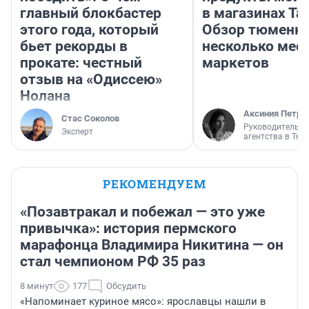
главный блокбастер
в магазинах Та
этого года, который
Обзор тюменки
бьет рекорды в
несколько мес
прокате: честный
маркетов
отзыв на «Одиссею»
Нолана
Аксиния Петро
Стас Соколов
Руководитель м
Эксперт
агентства в Тю
РЕКОМЕНДУЕМ
«Позавтракал и побежал — это уже
привычка»: история пермского
марафонца Владимира Никитина — он
стал чемпионом РФ 35 раз
8 минут
177
Обсудить
«Напоминает куриное мясо»: ярославцы нашли в