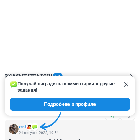
КОММЕНТАРИИ
20
Получай награды за комментарии и другие 
задания!
Гость
24 августа 2023, 12:50
Подробнее в профиле
Ьимя
+1
–0
xant
24 августа 2023, 10:54