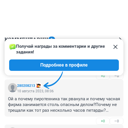
КОММЕНТАРИИ
8
Получай награды за комментарии и другие 
задания!
Гость
10 августа 2023, 10:12
Подробнее в профиле
Пиротехника говорите... КХМ...
+0
–0
280208213
10 августа 2023, 08:06
Ой а почему пиротехника так рванула и почему часная 
фирма занимается столь опасным делом?Почему не 
трещали как тот раз несколько часов петарды?
Почему если это не беспилотник сразу заговорили о 
+0
–0
эвакуации заводов к нам?