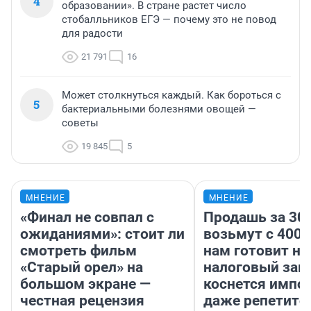
4
образовании». В стране растет число
стобалльников ЕГЭ — почему это не повод
для радости
21 791
16
Может столкнуться каждый. Как бороться с
5
бактериальными болезнями овощей —
советы
19 845
5
МНЕНИЕ
МНЕНИЕ
«Финал не совпал с
Продашь за 300
ожиданиями»: стоит ли
возьмут с 4000
смотреть фильм
нам готовит н
«Старый орел» на
налоговый зако
большом экране —
коснется импор
честная рецензия
даже репетито