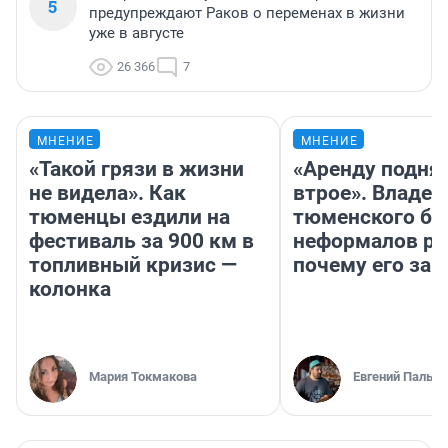
5
предупреждают Раков о переменах в жизни
уже в августе
26 366
7
МНЕНИЕ
МНЕНИЕ
«Такой грязи в жизни
«Аренду подня
не видела». Как
втрое». Владел
тюменцы ездили на
тюменского ба
фестиваль за 900 км в
неформалов ра
топливный кризис —
почему его за
колонка
Мария Токмакова
Евгений Пальян