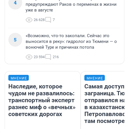
4
предупреждают Раков о переменах в жизни
уже в августе
26 628
7
«Возможно, что-то закопали. Сейчас это
5
выносится в реку»: гидролог из Тюмени — о
вонючей Туре и причинах потопа
23 594
216
МНЕНИЕ
МНЕНИЕ
Наследие, которое
Самая доступн
чудом не развалилось:
заграница. Тю
транспортный эксперт
отправился на
разнес миф о «вечных»
в казахстански
советских дорогах
Петропавловск
там посмотрет