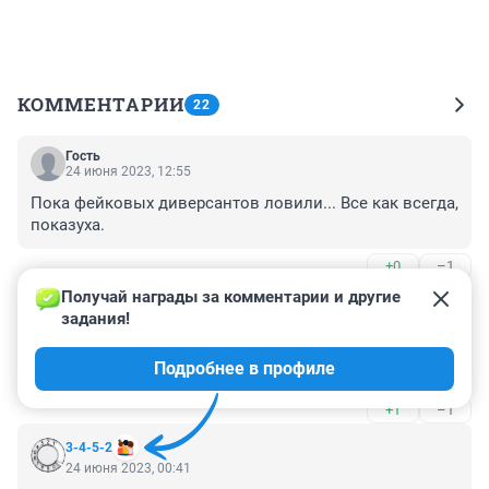
КОММЕНТАРИИ
22
Гость
24 июня 2023, 12:55
Пока фейковых диверсантов ловили... Все как всегда, 
показуха.
+0
–1
Получай награды за комментарии и другие 
Гость
24 июня 2023, 11:46
задания!
Тут в поисковике набрал Украина, Алиса сказала: 
Подробнее в профиле
«Понятия не имею, попробуйте «лохи позорные»
+1
–1
3-4-5-2
24 июня 2023, 00:41