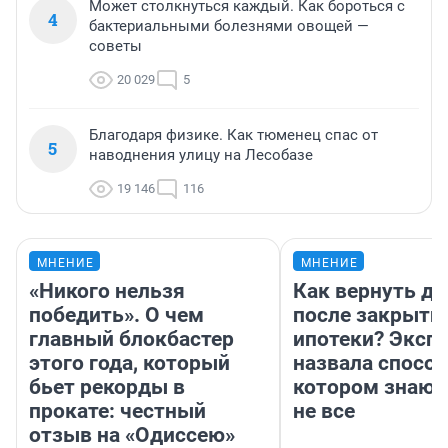
Может столкнуться каждый. Как бороться с
4
бактериальными болезнями овощей —
советы
20 029
5
Благодаря физике. Как тюменец спас от
5
наводнения улицу на Лесобазе
19 146
116
МНЕНИЕ
МНЕНИЕ
«Никого нельзя
Как вернуть де
победить». О чем
после закрыти
главный блокбастер
ипотеки? Эксп
этого года, который
назвала способ
бьет рекорды в
котором знают
прокате: честный
не все
отзыв на «Одиссею»