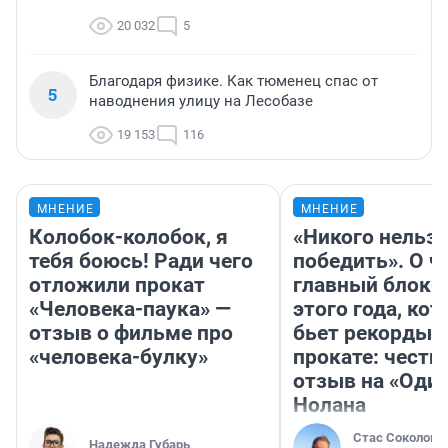
20 032
5
Благодаря физике. Как тюменец спас от
5
наводнения улицу на Лесобазе
19 153
116
МНЕНИЕ
МНЕНИЕ
Колобок-колобок, я
«Никого нельз
тебя боюсь! Ради чего
победить». О ч
отложили прокат
главный блокб
«Человека-паука» —
этого года, ко
отзыв о фильме про
бьет рекорды 
«человека-булку»
прокате: честн
отзыв на «Оди
Нолана
Стас Соколов
Надежда Губарь