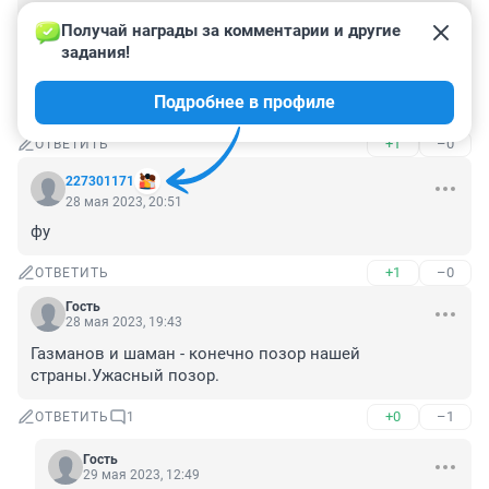
В армия вашего шамана, чтоб отслужил как все 
Получай награды за комментарии и другие 
нормальные мужики, судя по тому как скачет на 
задания!
сцене, медицинских противопоказаний нет. 
Интересно как этот ура патриот отмазался, белый 
Подробнее в профиле
билет ?
+1
–0
ОТВЕТИТЬ
227301171
28 мая 2023, 20:51
фу
+1
–0
ОТВЕТИТЬ
Гость
28 мая 2023, 19:43
Газманов и шаман - конечно позор нашей 
страны.Ужасный позор.
+0
–1
ОТВЕТИТЬ
1
Гость
29 мая 2023, 12:49