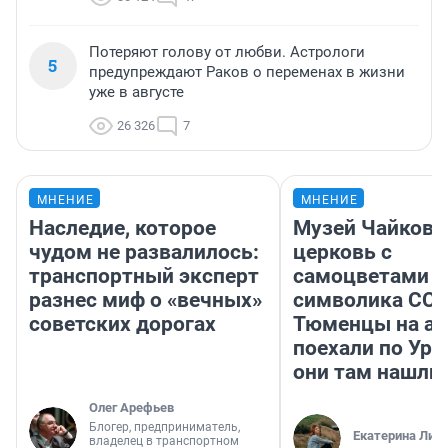
Потеряют голову от любви. Астрологи
5
предупреждают Раков о переменах в жизни
уже в августе
26 326
7
МНЕНИЕ
МНЕНИЕ
Наследие, которое
Музей Чайковс
чудом не развалилось:
церковь с
транспортный эксперт
самоцветами и
разнес миф о «вечных»
символика ССС
советских дорогах
Тюменцы на ав
поехали по Ура
они там нашли
Олег Арефьев
Блогер, предприниматель,
Екатерина Лит
владелец в транспортном