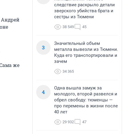
следствие раскрыло детали
зверского убийства брата и
сестры из Тюмени
т Андрей
ионе
38 549
45
Значительный объем
3
металла вывезли из Тюмени.
в
Куда его транспортировали и
зачем
 Сама же
34 365
Одна вышла замуж за
4
молодого, второй развелся и
обрел свободу: тюменцы —
про перемены в жизни после
40 лет
29 932
47