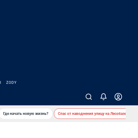
Ы
ZODY
Где начать новую жизнь?
Спас от наводнения улицу на Лесобазе
Д