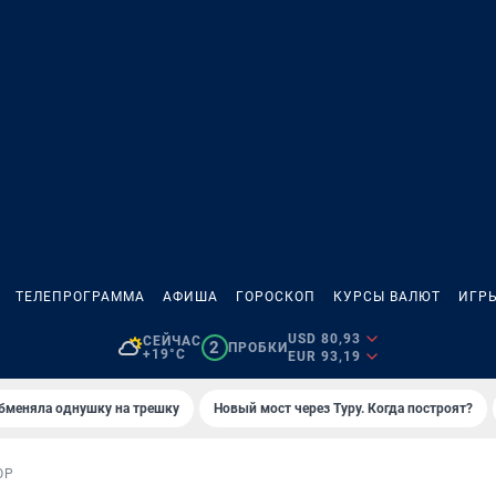
ТЕЛЕПРОГРАММА
АФИША
ГОРОСКОП
КУРСЫ ВАЛЮТ
ИГР
USD 80,93
СЕЙЧАС
2
ПРОБКИ
+19°C
EUR 93,19
бменяла однушку на трешку
Новый мост через Туру. Когда построят?
ОР