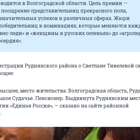
водится в Волгоградской области. Цель премии —
 поощрение представительниц прекрасного пола,
значительных успехов в различных сферах. Жюри
победительниц в номинациях, которые меняются ка
изнес-леди» и «женщины в русских селеньях» до «агроле
сердия».
истрации Руднянского района о Светлане Тивелевой 
ющее:
высшее, место жительства: Волгоградская область, Ру
льшое Судачье. Пенсионер. Выдвинута Руднянским ме
ии «Единая Россия», — сказано на сайте районной
.