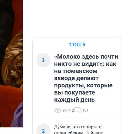
ТОП 5
«Молоко здесь почти
1
никто не видит»: как
на тюменском
заводе делают
продукты, которые
вы покупаете
каждый день
96 412
131
Думали, что говорят с
2
полицейским. Тайское