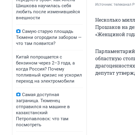
Источник: 
телеканал Р
Шишкова научилась себя
любить после изменившейся
внешности
Несколько милл
Прошаков на деп
Самую старую площадь
«Женщиной года
Тюмени огородили забором —
что там появится?
Парламентарий 
Китай попрощается с
областную стол
бензином через 2–3 года, а
драгоценностях,
когда Россия? Почему
депутат утвержд
топливный кризис не ускорил
переход на электромобили
Самая доступная
заграница. Тюменец
отправился на машине в
казахстанский
Петропавловск: что там
посмотреть