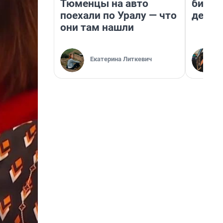
Тюменцы на авто
бизне
поехали по Уралу — что
дешев
они там нашли
Екатерина Литкевич