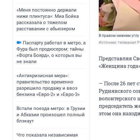
«Меня постоянно держали
ниже плинтуса»: Миа Бойка
рассказала о тяжелом
расставании с абьюзером
В правом нижнем углу 
Паспарту работал в метро, а
Источник: 
телеканал Р
Фура был продюсером: тайны
«Форта Боярд», о которых вы
Представляя Св
не знали
«Женщина года»
«Антикризисная мера»:
правительство временно
— После 26 лет 
разрешило продажу и ввоз
Руднянского со
бензина «Евро-2» и «Евро-3»
волонтерского 
председатель ж
Встали поезда метро: в Грузии
этом она наход
и Абхазии произошел полный
блэкаут
Что показала независимая