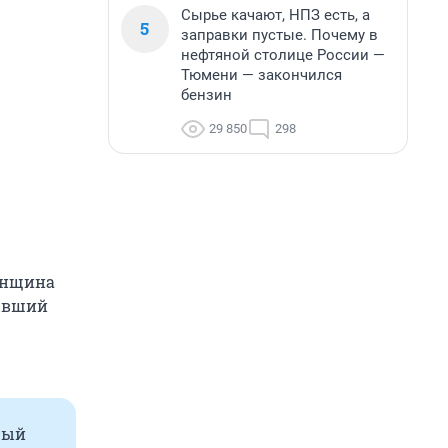
Сырье качают, НПЗ есть, а
5
заправки пустые. Почему в
нефтяной столице России —
Тюмени — закончился
бензин
29 850
298
енщина
бывший
рый