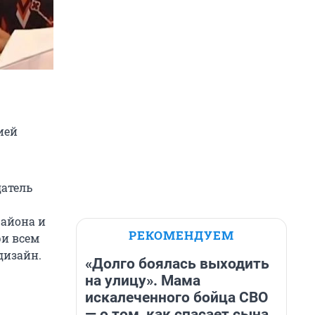
ией
датель
района и
РЕКОМЕНДУЕМ
ри всем
дизайн.
«Долго боялась выходить
на улицу». Мама
искалеченного бойца СВО
— о том, как спасает сына,