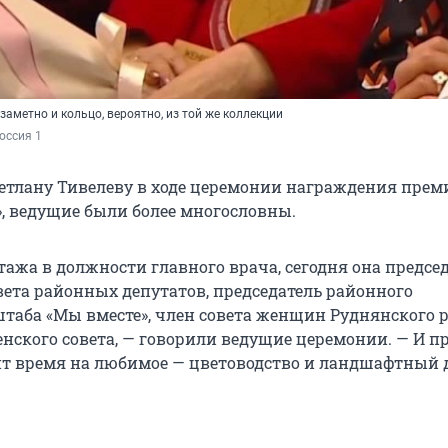
заметно и кольцо, вероятно, из той же коллекции
оссия 1
етлану Тивелеву в ходе церемонии награждения прем
, ведущие были более многословны.
стажа в должности главного врача, сегодня она предсе
вета районных депутатов, председатель районного
штаба «Мы вместе», член совета женщин Руднянского 
енского совета, — говорили ведущие церемонии. — И п
ит время на любимое — цветоводство и ландшафтный 