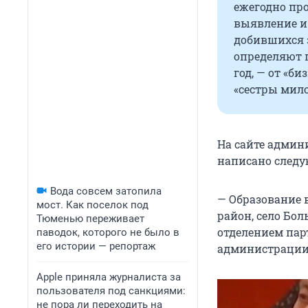
ежегодно про
выявление и
добившихся 
определяют 
год, — от «б
«сестры мило
На сайте админ
написано следу
Вода совсем затопила
— Образование 
мост. Как поселок под
район, село Бо
Тюменью переживает
отделением парт
паводок, которого не было в
его истории — репортаж
администрации
Apple приняла журналиста за
пользователя под санкциями:
не пора ли переходить на