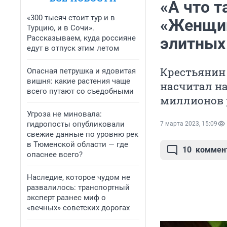
«А что т
«300 тысяч стоит тур и в
«Женщин
Турцию, и в Сочи».
Рассказываем, куда россияне
элитных
едут в отпуск этим летом
Крестьянин
Опасная петрушка и ядовитая
вишня: какие растения чаще
насчитал на
всего путают со съедобными
миллионов 
Угроза не миновала:
гидропосты опубликовали
7 марта 2023, 15:09
свежие данные по уровню рек
в Тюменской области — где
10
коммен
опаснее всего?
Наследие, которое чудом не
развалилось: транспортный
эксперт разнес миф о
«вечных» советских дорогах