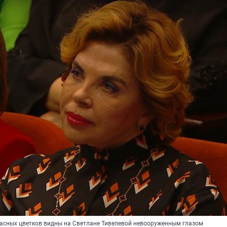
асных цветков видны на Светлане Тивелевой невооруженным глазом