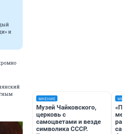
ждый
ди» и
скромно
днянский
стным
МНЕНИЕ
МНЕНИ
Музей Чайковского,
«Поку
церковь с
мешке
самоцветами и везде
расска
символика СССР.
самом