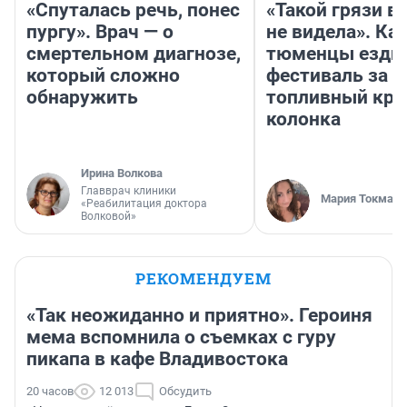
«Спуталась речь, понес
«Такой грязи в
пургу». Врач — о
не видела». Ка
смертельном диагнозе,
тюменцы ездил
который сложно
фестиваль за 9
обнаружить
топливный кри
колонка
Ирина Волкова
Главврач клиники
Мария Токмако
«Реабилитация доктора
Волковой»
РЕКОМЕНДУЕМ
«Так неожиданно и приятно». Героиня
мема вспомнила о съемках с гуру
пикапа в кафе Владивостока
20 часов
12 013
Обсудить