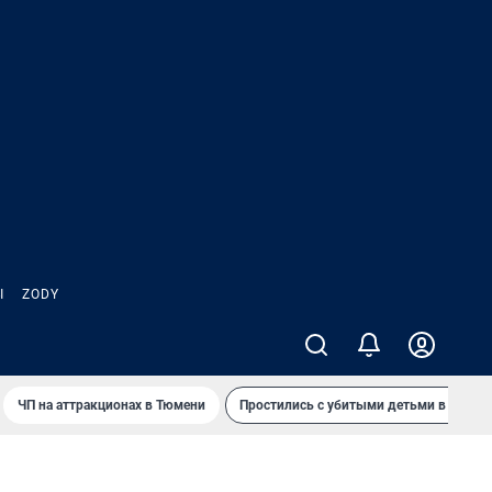
Ы
ZODY
ЧП на аттракционах в Тюмени
Простились с убитыми детьми в Таила