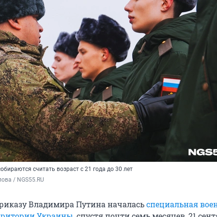
бираются считать возраст с 21 года до 30 лет
пова / NGS55.RU
приказу Владимира Путина началась
специальная вое
ерритории Украины
, спустя почти семь месяцев, 21 сент