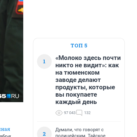
ТОП 5
«Молоко здесь почти
1
никто не видит»: как
на тюменском
заводе делают
продукты, которые
вы покупаете
каждый день
97 043
132
нная
Думали, что говорят с
2
полицейским. Тайское
ября,