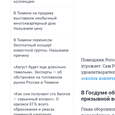
коллекцию
В Тюмени на продажу
выставили необычный
многоквартирный дом.
Называем цену
В Тюмени перенесли
бесплатный концерт
известной группы. Называем
причину
Помощник Рогоз
угрожает. Сам Р
«Август будет еще довольно
удовлетворител
тяжелым». Эксперты — об
обстановке на топливном
осколок извлеч
рынке России и Тюмени
В Госдуме о
«Как они получают сто баллов
призывной в
— серьезный вопрос». О
кризисе ЕГЭ, всего
Глава оборонно
образования и ужасах
приемной кампании