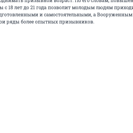
однимать призывной возраст. По его словам, повыше
 с 18 лет до 21 года позволит молодым людям приход
дготовленными и самостоятельными, а Вооруженным
ои ряды более опытных призывников.