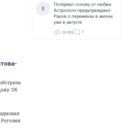
Потеряют голову от любви.
5
Астрологи предупреждают
Раков о переменах в жизни
уже в августе
26 426
7
стова-
обстрела
ону. Об
аздновал
 Рогозин