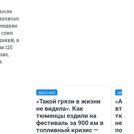
после
написал
следние
о слил
даний, в
м 120
ние,
и.
МНЕНИЕ
МНЕНИ
«Такой грязи в жизни
«Арен
не видела». Как
втрое
тюменцы ездили на
тюмен
фестиваль за 900 км в
нефор
топливный кризис —
почем