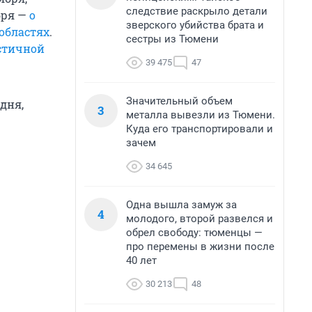
следствие раскрыло детали
ября —
о
зверского убийства брата и
областях
.
сестры из Тюмени
стичной
39 475
47
Значительный объем
дня,
3
металла вывезли из Тюмени.
Куда его транспортировали и
зачем
34 645
Одна вышла замуж за
4
молодого, второй развелся и
обрел свободу: тюменцы —
про перемены в жизни после
40 лет
30 213
48