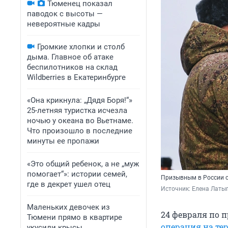
Тюменец показал
паводок с высоты —
невероятные кадры
Громкие хлопки и столб
дыма. Главное об атаке
беспилотников на склад
Wildberries в Екатеринбурге
«Она крикнула: „Дядя Боря!“»
25-летняя туристка исчезла
ночью у океана во Вьетнаме.
Что произошло в последние
минуты ее пропажи
«Это общий ребенок, а не „муж
помогает“»: истории семей,
Призывным в России со
где в декрет ушел отец
Источник: 
Елена Латы
Маленьких девочек из
24 февраля по 
Тюмени прямо в квартире
операция на т
укусили крысы