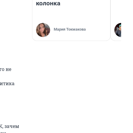
колонка
Мария Токмакова
го не
литика
К, зачем