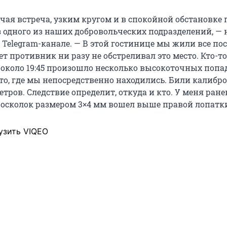
чая встреча, узким кругом и в спокойной обстановке 
 одного из наших добровольческих подразделений, — 
в Telegram-канале. — В этой гостинице мы жили все по
лет противник ни разу не обстреливал это место. Кто-т
около 19:45 произошло несколько высокоточных попа
то, где мы непосредственно находились. Били калибро
тров. Следствие определит, откуда и кто. У меня ране
осколок размером 3×4 мм вошел выше правой лопатк
узить VIQEO