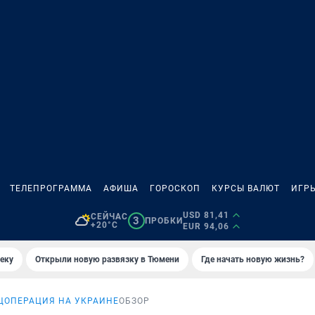
ТЕЛЕПРОГРАММА
АФИША
ГОРОСКОП
КУРСЫ ВАЛЮТ
ИГР
USD 81,41
СЕЙЧАС
3
ПРОБКИ
+20°C
EUR 94,06
еку
Открыли новую развязку в Тюмени
Где начать новую жизнь?
ЦОПЕРАЦИЯ НА УКРАИНЕ
ОБЗОР