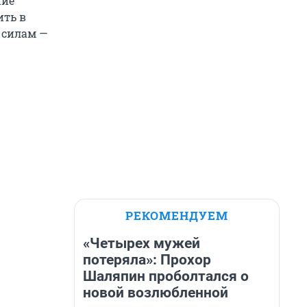
ние
ить в
 силам —
РЕКОМЕНДУЕМ
«Четырех мужей
потеряла»: Прохор
Шаляпин проболтался о
новой возлюбленной