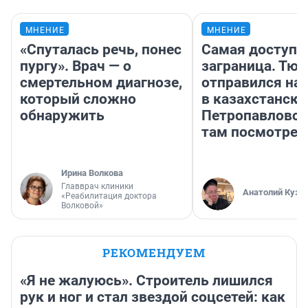
МНЕНИЕ
МНЕНИЕ
«Спуталась речь, понес
Самая доступн
пургу». Врач — о
заграница. Тю
смертельном диагнозе,
отправился на
который сложно
в казахстански
обнаружить
Петропавловск
там посмотрет
Ирина Волкова
Главврач клиники
Анатолий Кузн
«Реабилитация доктора
Волковой»
РЕКОМЕНДУЕМ
«Я не жалуюсь». Строитель лишился
рук и ног и стал звездой соцсетей: как