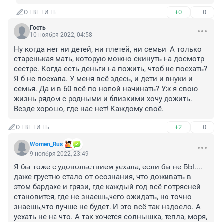
+0
–0
ОТВЕТИТЬ
Гость
10 ноября 2022, 04:58
Ну когда нет ни детей, ни плетей, ни семьи. А только 
старенькая мать, которую можно скинуть на досмотр 
сестре. Когда есть деньги на пожить, чтоб не поехать? 
Я б не поехала. У меня всё здесь, и дети и внуки и 
семья. Да и в 60 всё по новой начинать? Уж я свою 
жизнь рядом с родными и близкими хочу дожить. 
Везде хорошо, где нас нет! Каждому своё.
+2
–0
ОТВЕТИТЬ
Women_Rus
9 ноября 2022, 23:49
Я бы тоже с удовольствием уехала, если бы не БЫ.... 
даже грустно стало от осознания, что доживать в 
этом бардаке и грязи, где каждый год всё потрясней 
становится, где не знаешь,чего ожидать, но точно 
знаешь,что лучше не будет. И это всё так надоело. А 
уехать не на что. А так хочется солнышка, тепла, моря, 