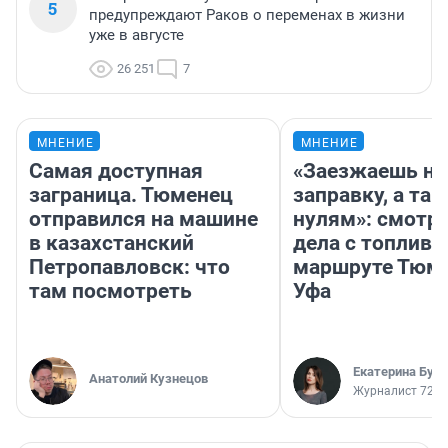
5
предупреждают Раков о переменах в жизни
уже в августе
26 251
7
МНЕНИЕ
МНЕНИЕ
Самая доступная
«Заезжаешь на
заграница. Тюменец
заправку, а там
отправился на машине
нулям»: смотри
в казахстанский
дела с топливо
Петропавловск: что
маршруте Тюм
там посмотреть
Уфа
Екатерина Бур
Анатолий Кузнецов
Журналист 72.R