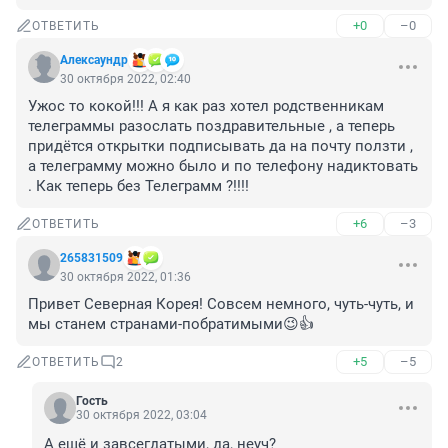
+0
–0
ОТВЕТИТЬ
Алексаyндр
30 октября 2022, 02:40
Ужос то кокой!!! А я как раз хотел родственникам 
телеграммы разослать поздравительные , а теперь 
придётся открытки подписывать да на почту ползти , 
а телеграмму можно было и по телефону надиктовать 
. Как теперь без Телеграмм ?!!!!
+6
–3
ОТВЕТИТЬ
265831509
30 октября 2022, 01:36
Привет Северная Корея! Совсем немного, чуть-чуть, и 
мы станем странами-побратимыми😉👍
+5
–5
ОТВЕТИТЬ
2
Гость
30 октября 2022, 03:04
А ещё и завсегдатыми, да, неуч?
