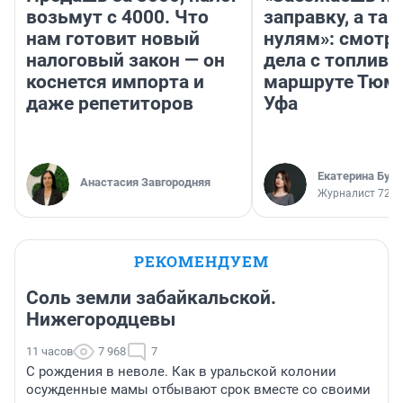
возьмут с 4000. Что
заправку, а там
нам готовит новый
нулям»: смотри
налоговый закон — он
дела с топливо
коснется импорта и
маршруте Тюм
даже репетиторов
Уфа
Екатерина Бур
Анастасия Завгородняя
Журналист 72.R
РЕКОМЕНДУЕМ
Соль земли забайкальской.
Нижегородцевы
11 часов
7 968
7
С рождения в неволе. Как в уральской колонии
осужденные мамы отбывают срок вместе со своими