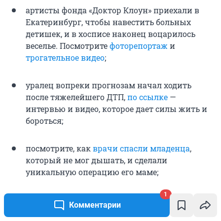
артисты фонда «Доктор Клоун» приехали в
Екатеринбург, чтобы навестить больных
детишек, и в хосписе наконец воцарилось
веселье. Посмотрите
фоторепортаж
и
трогательное видео
;
уралец вопреки прогнозам начал ходить
после тяжелейшего ДТП,
по ссылке
—
интервью и видео, которое дает силы жить и
бороться;
посмотрите, как
врачи спасли младенца
,
который не мог дышать, и сделали
уникальную операцию его маме;
1
а
тут прекрасная история
о трех героях,
Комментарии
которые спасли тонувшего малыша.