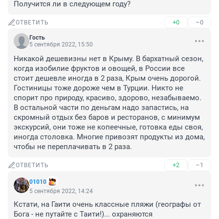
Получится ли в следующем году?
+0
–0
ОТВЕТИТЬ
Гость
5 сентября 2022, 15:50
Никакой дешевизны нет в Крыму. В бархатный сезон, 
когда изобилие фруктов и овощей, в России все 
стоит дешевле иногда в 2 раза, Крым очень дорогой. 
Гостиницы тоже дороже чем в Турции. Никто не 
спорит про природу, красиво, здорово, незабываемо. 
В остальной части по деньгам надо запастись, на 
скромный отдых без баров и ресторанов, с минимум 
экскурсий, они тоже не копеечные, готовка еды своя, 
иногда столовка. Многие привозят продукты из дома, 
чтобы не переплачивать в 2 раза.
+2
–1
ОТВЕТИТЬ
01010
5 сентября 2022, 14:24
Кстати, на Гаити очень классные пляжи (географы от 
Бога - не путайте с Таити!)... охраняются 