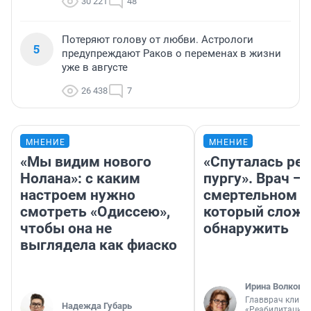
30 221
48
Потеряют голову от любви. Астрологи
5
предупреждают Раков о переменах в жизни
уже в августе
26 438
7
МНЕНИЕ
МНЕНИЕ
«Мы видим нового
«Спуталась реч
Нолана»: с каким
пургу». Врач — 
настроем нужно
смертельном д
смотреть «Одиссею»,
который слож
чтобы она не
обнаружить
выглядела как фиаско
Ирина Волкова
Главврач клини
Надежда Губарь
«Реабилитация 