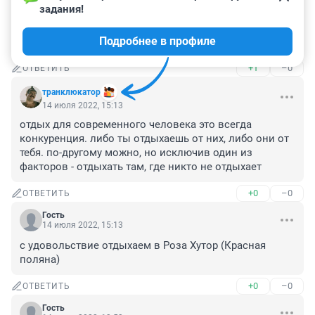
задания!
положительными эмоциями. Особенно порадовал 
Пятигорск туда нужно отправлять людей учится как 
Подробнее в профиле
организовывать курортный город.
+1
–0
ОТВЕТИТЬ
транклюкатор
14 июля 2022, 15:13
отдых для современного человека это всегда 
конкуренция. либо ты отдыхаешь от них, либо они от 
тебя. по-другому можно, но исключив один из 
факторов - отдыхать там, где никто не отдыхает
+0
–0
ОТВЕТИТЬ
Гость
14 июля 2022, 15:13
с удовольствие отдыхаем в Роза Хутор (Красная 
поляна)
+0
–0
ОТВЕТИТЬ
Гость