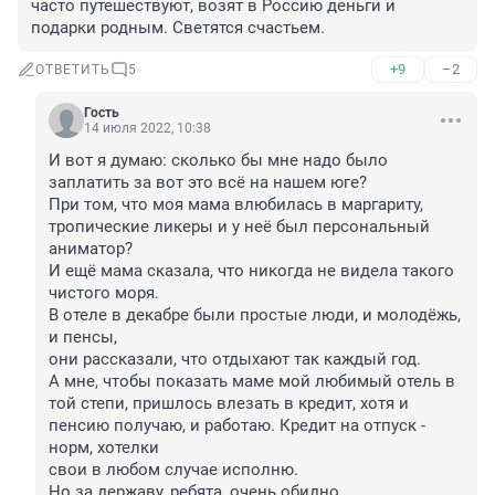
часто путешествуют, возят в Россию деньги и 
подарки родным. Светятся счастьем.
+9
–2
ОТВЕТИТЬ
5
Гость
14 июля 2022, 10:38
И вот я думаю: сколько бы мне надо было 
заплатить за вот это всё на нашем юге? 

При том, что моя мама влюбилась в маргариту, 
тропические ликеры и у неё был персональный 
аниматор? 

И ещё мама сказала, что никогда не видела такого 
чистого моря.

В отеле в декабре были простые люди, и молодёжь, 
и пенсы, 

они рассказали, что отдыхают так каждый год.

А мне, чтобы показать маме мой любимый отель в 
той степи, пришлось влезать в кредит, хотя и 
пенсию получаю, и работаю. Кредит на отпуск - 
норм, хотелки

свои в любом случае исполню. 

Но за державу, ребята, очень обидно