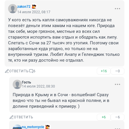
zakon72
14 июля 2022, 08:17
У кого есть хоть капля самоуважениях никогда не 
повезёт деньги этим хамам на нашем юге. Природа 
так себе, море грязное, местные из всех сил 
стараются испортить вам отдых и ободрать как липу. 
Слетать с Сочи за 27 тысяч это утопия. Поэтому свои 
заработанные куда угодно, но только не на 
внутренний туризм. Любят Анапу и Геленджик только 
те, кто ни разу достойно не отдыхал.
+16
–0
ОТВЕТИТЬ
6
Гость
14 июля 2022, 08:30
Природа в Крыму и в Сочи - волшебная! Сразу 
видно что ты не бывал на красной поляне, и в 
долине приведений к примеру. )
+6
–6
ОТВЕТИТЬ
na_motorcycle