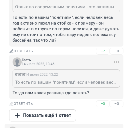
Отдых по современным понятиям - это активный отдых, а уж точно не валяние с пивом на берегу бассейна.
То есть по вашим "понятиям", если человек весь 
год активно пахал на стойке - к примеру - он 
побежит в отпуске по горам носится, и даже думать 
ему не стоит о том, чтобы пару недель полежать у 
бассейна, так что ли?
+7
–0
ОТВЕТИТЬ
Гость
14 июля 2022, 13:46
01010
14 июля 2022, 13:22
То есть по вашим "понятиям", если человек весь год активно пахал на стойке - к примеру - он побежит в отпуске по горам носится, и даже думать ему не стоит о том, чтобы пару недель полежать у бассейна, так что ли?
Тогда вам какая разница где лежать?
+0
–0
ОТВЕТИТЬ
Показать ещё 1 ответ