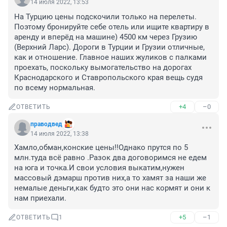
14 июля 2022, 13:53
На Турцию цены подскочили только на перелеты. 
Поэтому бронируйте себе отель или ищите квартиру в 
аренду и вперёд на машине) 4500 км через Грузию 
(Верхний Ларс). Дороги в Турции и Грузии отличные, 
как и отношение. Главное наших жуликов с палками 
проехать, поскольку вымогательство на дорогах 
Краснодарского и Ставропольского края вещь судя 
по всему нормальная.
+4
–0
ОТВЕТИТЬ
праводвед
14 июля 2022, 13:38
Хамло,обман,конские цены!!Однако прутся по 5 
млн.туда всё равно .Разок два договоримся не едем 
на юга и точка.И свои условия выкатим,нужен 
массовый дэмарш против них,а то хамят за наши же 
немалые деньги,как будто это они нас кормят и они к 
нам приехали.
+5
–1
ОТВЕТИТЬ
1