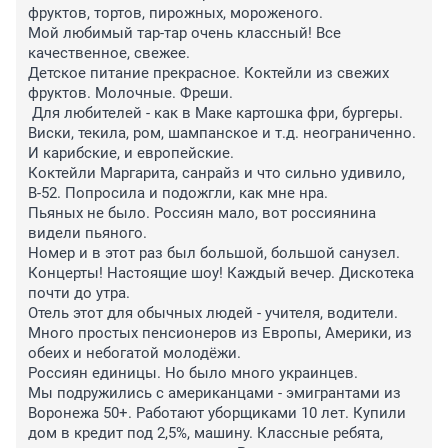
фруктов, тортов, пирожных, мороженого. 

Мой любимый тар-тар очень классный! Все 
качественное, свежее. 

Детское питание прекрасное. Коктейли из свежих 
фруктов. Молочные. Фреши. 

 Для любителей - как в Маке картошка фри, бургеры.

Виски, текила, ром, шампанское и т.д. неограниченно. 
И карибские, и европейские. 

Коктейли Маргарита, санрайз и что сильно удивило, 
В-52. Попросила и подожгли, как мне нра.

Пьяных не было. Россиян мало, вот россиянина 
видели пьяного.

Номер и в этот раз был большой, большой санузел. 

Концерты! Настоящие шоу! Каждый вечер. Дискотека 
почти до утра.

Отель этот для обычных людей - учителя, водители. 
Много простых пенсионеров из Европы, Америки, из 
обеих и небогатой молодёжи.

Россиян единицы. Но было много украинцев.

Мы подружились с американцами - эмигрантами из 
Воронежа 50+. Работают уборщиками 10 лет. Купили 
дом в кредит под 2,5%, машину. Классные ребята, 