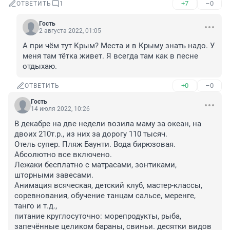
+7
–0
ОТВЕТИТЬ
1
Гость
2 августа 2022, 01:05
А при чём тут Крым? Места и в Крыму знать надо. У 
меня там тётка живет. Я всегда там как в песне 
отдыхаю.
+0
–0
ОТВЕТИТЬ
Гость
14 июля 2022, 10:26
В декабре на две недели возила маму за океан, на 
двоих 210т.р., из них за дорогу 110 тысяч.

Отель супер. Пляж Баунти. Вода бирюзовая. 

Абсолютно все включено.

Лежаки бесплатно с матрасами, зонтиками, 
шторными завесами. 

Анимация всяческая, детский клуб, мастер-классы, 
соревнования, обучение танцам сальсе, меренге, 
танго и т.д.,

питание круглосуточно: морепродукты, рыба, 
запечённые целиком бараны, свиньи. десятки видов 