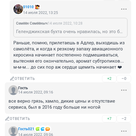
01010
14 июля 2022, 13:25
Семёён Семёёныч
14 июля 2022, 10:28
Геленджикская бухта очень нравилась, но это было давно, почти в прошлой жизни😜
Раньше, помню, прилетаешь в Адлер, выходишь из 
самолёта, и когда к резкому запаху авиационного 
керосина начинает постепенно подмешиваться, 
вытесняя его окончательно, аромат субтропиков... 
м-м-м... до сих пор аж сердце щемить начинает ❤️
+2
–0
ОТВЕТИТЬ
Гость
14 июля 2022, 09:16
все верно грязь, хамло, дикие цены и отсутствие 
сервиса, был в 2016 году больше ни ногой
+7
–2
ОТВЕТИТЬ
Гость021
14 июля 2022, 09:06