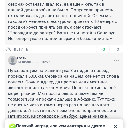
сезонах останавливались, на нашем юге, так в 
ванной даже пробки не было. Попросила принести, 
сказали ждать до завтра нет горничной. О чем мы 
говорим? Человек с экскурсии приехал в 10 вечера с 
поездки хочет принять ванну, а ему отвечают 
"Подождите до завтра". Больше ни ногой в Сочи-аул. 
Не говоря уже о полной анархии и беззаконии там.
+3
–0
ОТВЕТИТЬ
Гость
14 июля 2022, 18:57
Путешествуем на машине уже 3ю неделю подряд 
проехали 6000км. Сервиса на нашем юге нет от слова 
совсем. Сочи и Адлер, да простят меня местные 
жители, воняет хуже чем Азия. Цены конские на всё, 
море грязное. Мы просто решили даже там не 
тормозиться и поехали дальше в Абхазию. Тут тоже 
не очень чисто и хамят через раз но всё намного 
дешевле. А так где нам прям очень понравилось это 
Пятигорск, Кисловодск и Эльбрус. Цены низкие, 
местные все которые нам попадались дружелюбные. 
Получай награды за комментарии и другие 
Очень хорошо провели время и зарядились 