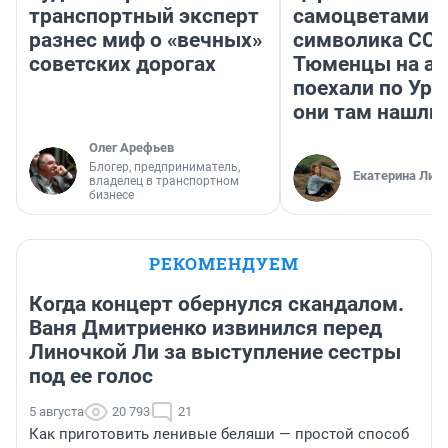
транспортный эксперт
самоцветами и
разнес миф о «вечных»
символика ССС
советских дорогах
Тюменцы на ав
поехали по Ура
они там нашли
Олег Арефьев
Блогер, предприниматель,
Екатерина Лит
владелец в транспортном
бизнесе
РЕКОМЕНДУЕМ
Когда концерт обернулся скандалом.
Ваня Дмитриенко извинился перед
Линочкой Ли за выступление сестры
под ее голос
5 августа
20 793
21
Как приготовить ленивые беляши — простой способ