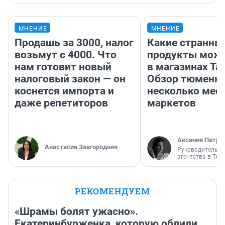
МНЕНИЕ
МНЕНИЕ
Продашь за 3000, налог
Какие странны
возьмут с 4000. Что
продукты можн
нам готовит новый
в магазинах Та
налоговый закон — он
Обзор тюменки
коснется импорта и
несколько мес
даже репетиторов
маркетов
Аксиния Петро
Анастасия Завгородняя
Руководитель м
агентства в Тю
РЕКОМЕНДУЕМ
«Шрамы болят ужасно».
Екатеринбурженка, которую облили