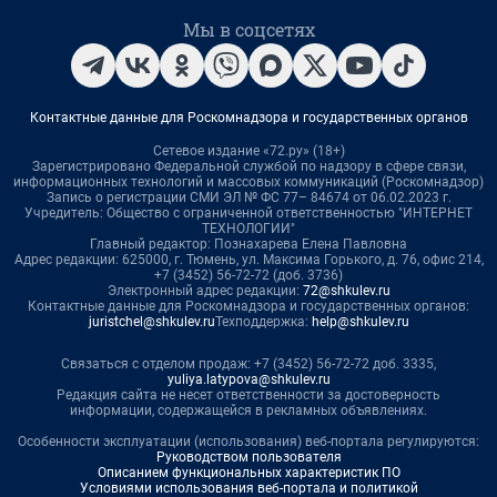
Мы в соцсетях
Контактные данные для Роскомнадзора и государственных органов
Сетевое издание «72.ру» (18+)
Зарегистрировано Федеральной службой по надзору в сфере связи,
информационных технологий и массовых коммуникаций (Роскомнадзор)
Запись о регистрации СМИ ЭЛ № ФС 77– 84674 от 06.02.2023 г.
Учредитель: Общество с ограниченной ответственностью "ИНТЕРНЕТ
ТЕХНОЛОГИИ"
Главный редактор: Познахарева Елена Павловна
Адрес редакции: 625000, г. Тюмень, ул. Максима Горького, д. 76, офис 214,
+7 (3452) 56-72-72 (доб. 3736)
Электронный адрес редакции:
72@shkulev.ru
Контактные данные для Роскомнадзора и государственных органов:
juristchel@shkulev.ru
Техподдержка:
help@shkulev.ru
Связаться с отделом продаж: +7 (3452) 56-72-72 доб. 3335,
yuliya.latypova@shkulev.ru
Редакция сайта не несет ответственности за достоверность
информации, содержащейся в рекламных объявлениях.
Особенности эксплуатации (использования) веб-портала регулируются:
Руководством пользователя
Описанием функциональных характеристик ПО
Условиями использования веб-портала и политикой