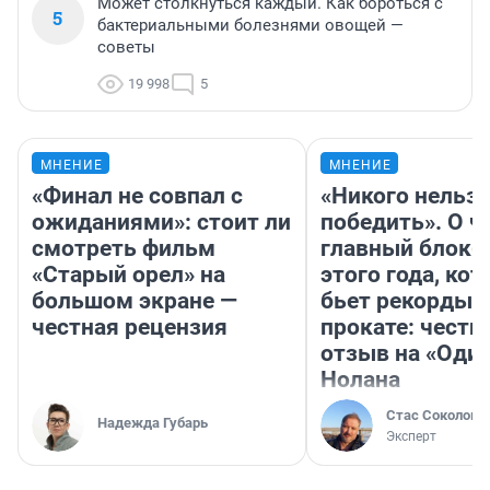
Может столкнуться каждый. Как бороться с
5
бактериальными болезнями овощей —
советы
19 998
5
МНЕНИЕ
МНЕНИЕ
«Финал не совпал с
«Никого нельз
ожиданиями»: стоит ли
победить». О ч
смотреть фильм
главный блокб
«Старый орел» на
этого года, ко
большом экране —
бьет рекорды 
честная рецензия
прокате: честн
отзыв на «Оди
Нолана
Стас Соколов
Надежда Губарь
Эксперт