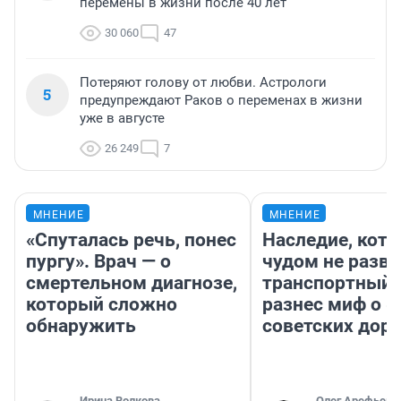
перемены в жизни после 40 лет
30 060
47
Потеряют голову от любви. Астрологи
5
предупреждают Раков о переменах в жизни
уже в августе
26 249
7
МНЕНИЕ
МНЕНИЕ
«Спуталась речь, понес
Наследие, кото
пургу». Врач — о
чудом не разва
смертельном диагнозе,
транспортный 
который сложно
разнес миф о 
обнаружить
советских доро
Ирина Волкова
Олег Арефьев