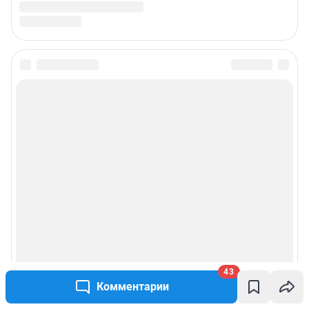
Связаться с отделом продаж: +7 (3452) 56-72-72 доб. 3335,
yuliya.latypova@shkulev.ru
Редакция сайта не несет ответственности за достоверность
информации, содержащейся в рекламных объявлениях.
Особенности эксплуатации (использования) веб-портала регулируются:
Руководством пользователя
Описанием функциональных характеристик ПО
Условиями использования веб-портала и политикой
конфиденциальности персональных данных
Веб-портал распространяется в виде интернет-сервиса, специальные
действия по установке на стороне пользователя не требуются
Политика использования cookies
Рекомендательные системы
Пользовательское соглашение сервиса «Подписка без баннерной
рекламы»
43
Комментарии