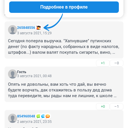
Подробнее в профиле
КОММЕНТАРИИ
43
265848556
3 августа 2021, 15:29
Сегодня поперла выручка. "Хапнувшие" путинских 
денег (по факту народных, собранных в виде налогов, 
штрафов...) валом валят покупать сигареты, вино, 
зажигалки, телефоны и всякую разную хрень, но 
+1
–0
только не школьные принадлежности. Зато все за 
Путина! Ура вождю!
Гость
3 августа 2021, 00:48
Опять не довольны, вам хоть что дай, вы вечно 
будете ворчать, дак откажитесь в пользу дед дома 
туда переведите, мы рады нам не лишние, к школе 
можно хоть то купить и то вперёд
+0
–1
854960048
2 августа 2021, 23:35