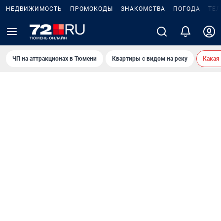
НЕДВИЖИМОСТЬ
ПРОМОКОДЫ
ЗНАКОМСТВА
ПОГОДА
ТЕ
ЧП на аттракционах в Тюмени
Квартиры с видом на реку
Какая