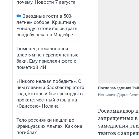
почему. Новости 7 августа
Звездные гости в 500-
летнем соборе: Криштиану
Роналду готовится сыграть
свадьбу века на Мадейре
Тюменец пожаловался
властям на переполненные
баки. Ему прислали фото с
пометкой ИИ
«Никого нельзя победить». О
чем главный блокбастер этого
После замедления Twi
года, который бьет рекорды в
Источник: 
Дарья Селен
прокате: честный отзыв на
«Одиссею» Нолана
Роскомнадзор п
запрещенных в 
Тело россиянки нашли во
замедления твит
Французских Альпах. Как она
погибла?
твитов с запре