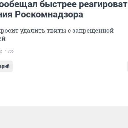
пообещал быстрее реагироват
ния Роскомнадзора
просит удалить твиты с запрещенной
ей
1 706
арий