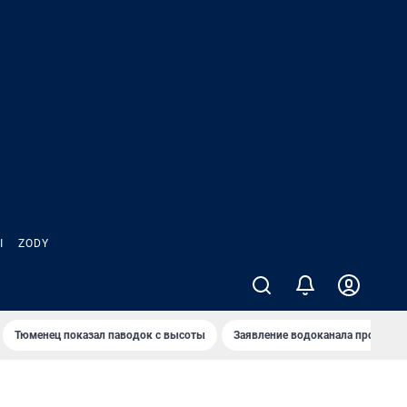
Ы
ZODY
Тюменец показал паводок с высоты
Заявление водоканала про запа