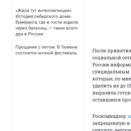
«Жила тут интеллигенция».
История сибирского дома-
бумеранга, где в гости ходили
через балконы, — таких всего
два в России
Прощание с летом. В Тюмени
После принятия
состоится ночной фестиваль
социальной сет
России информа
суицидальным к
которые, по мн
удалить их до 1
выразила готов
оставшиеся про
Роскомнадзор
з
запрещенную в
суициду, детск