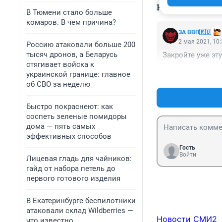
КОММЕНТАР
В Тюмени стало больше
комаров. В чем причина?
ЗА ВВП🇷🇺
2 мая 2021, 10
Россию атаковали больше 200
тысяч дронов, а Беларусь
Закройте уже эт
стягивает войска к
украинской границе: главное
об СВО за неделю
Быстро покраснеют: как
соспеть зеленые помидоры
дома — пять самых
эффективных способов
Гость
Войти
Лицевая гладь для чайников:
гайд от набора петель до
первого готового изделия
В Екатеринбурге беспилотники
атаковали склад Wildberries —
Новости СМИ2
что известно