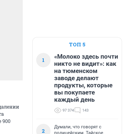
ТОП 5
«Молоко здесь почти
1
никто не видит»: как
на тюменском
заводе делают
продукты, которые
вы покупаете
каждый день
удалении
97 374
143
та
 900
Думали, что говорят с
2
полицейским. Тайское