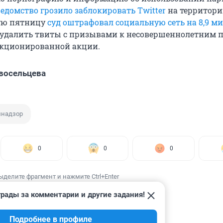
едомство грозило заблокировать Twitter
на территори
ую пятницу
суд оштрафовал социальную сеть на 8,9 м
 удалить твиты с призывами к несовершеннолетним 
нкционированной акции.
восельцева
мнадзор
0
0
0
ыделите фрагмент и нажмите Ctrl+Enter
рады за комментарии и другие задания!
Подробнее в профиле