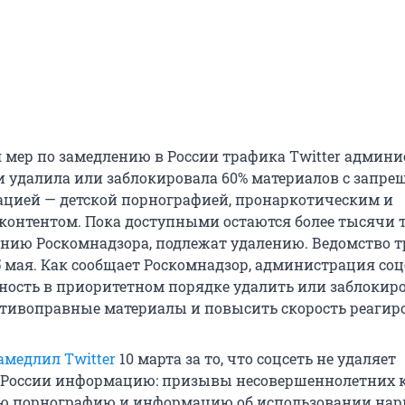
 мер по замедлению в России трафика Twitter админ
и удалила или заблокировала 60% материалов с запре
цией — детской порнографией, пронаркотическим и
онтентом. Пока доступными остаются более тысячи т
ению Роскомнадзора, подлежат удалению. Ведомство т
5 мая. Как сообщает Роскомнадзор, администрация соц
ность в приоритетном порядке удалить или заблокир
тивоправные материалы и повысить скорость реагир
амедлил Twitter
10 марта за то, что соцсеть не удаляет
 России информацию: призывы несовершеннолетних 
ую порнографию и информацию об использовании нар