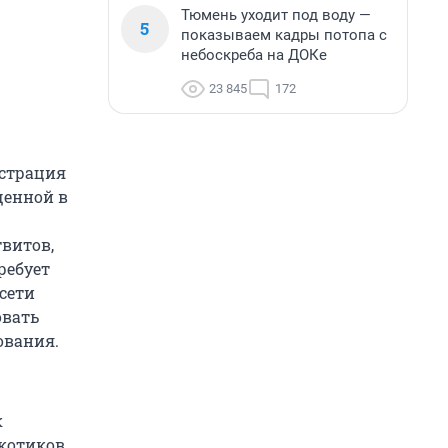
Тюмень уходит под воду —
5
показываем кадры потопа с
небоскреба на ДОКе
23 845
172
истрация
щенной в
витов,
ребует
сети
овать
ования.
к
котиков.