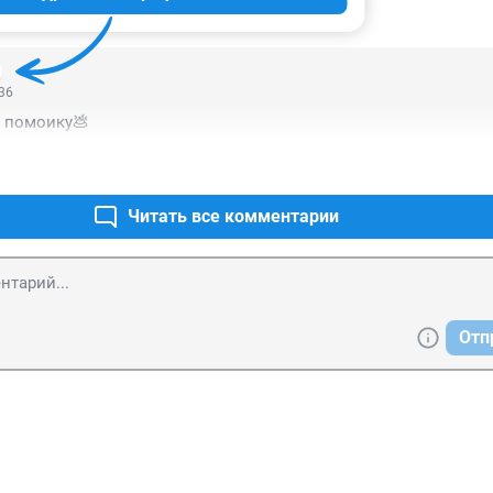
ИИ
1
:36
у помоику💩
Читать все комментарии
Отп