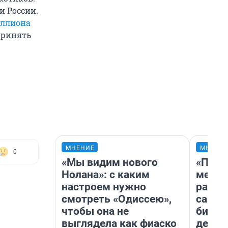
и России.
иллиона
принять
МНЕНИЕ
МНЕНИ
0
«Мы видим нового
«Поку
Нолана»: с каким
мешке
настроем нужно
расска
смотреть «Одиссею»,
самом
чтобы она не
бизне
выглядела как фиаско
дешев