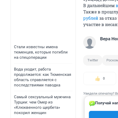
В дальнейшем
в
Также в прошл
рублей
за отказ
участие в неса
Вера Но
Стали известны имена
тюменцев, которые погибли
на спецоперации
Twitter
Роско
Вода уходит, работа
продолжается: как Тюменская
0
область справляется с
последствиями паводка
Увидели опечатку? В
Самый сексуальный мужчина
Турции: чем Омер из
Получай наг
«Клюквенного щербета»
покорил женщин