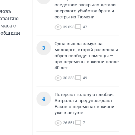
следствие раскрыло детали
вновь
зверского убийства брата и
сестры из Тюмени
бованию
 часа с
39 898
47
сообщили
Одна вышла замуж за
3
молодого, второй развелся и
обрел свободу: тюменцы —
про перемены в жизни после
40 лет
30 333
49
Потеряют голову от любви.
4
Астрологи предупреждают
Раков о переменах в жизни
уже в августе
26 551
7