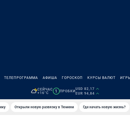
ТЕЛЕПРОГРАММА
АФИША
ГОРОСКОП
КУРСЫ ВАЛЮТ
ИГР
USD 82,17
СЕЙЧАС
1
ПРОБКИ
+16°C
EUR 94,84
еку
Открыли новую развязку в Тюмени
Где начать новую жизнь?