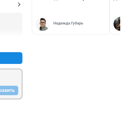
Надежда Губарь
+0
–0
равить