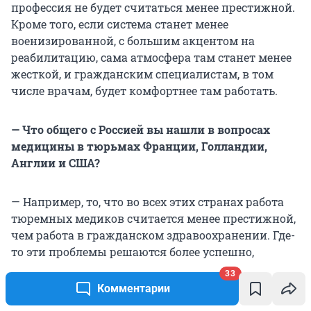
профессия не будет считаться менее престижной.
Кроме того, если система станет менее
военизированной, с большим акцентом на
реабилитацию, сама атмосфера там станет менее
жесткой, и гражданским специалистам, в том
числе врачам, будет комфортнее там работать.
— Что общего с Россией вы нашли в вопросах
медицины в тюрьмах Франции, Голландии,
Англии и США?
— Например, то, что во всех этих странах работа
тюремных медиков считается менее престижной,
чем работа в гражданском здравоохранении. Где-
то эти проблемы решаются более успешно,
например во Франции, где формально они
33
работают в обычных больницах. Но тем не менее
Комментарии
дефицит тюремных медиков сохраняется и там.