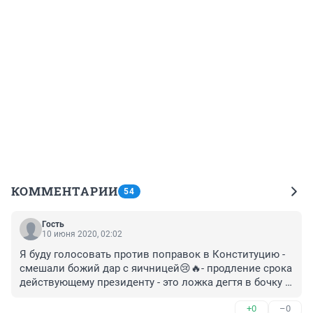
КОММЕНТАРИИ
54
Гость
10 июня 2020, 02:02
Я буду голосовать против поправок в Конституцию - 
смешали божий дар с яичницей😢🔥- продление срока 
действующему президенту - это ложка дегтя в бочку 
меда! Народ нищает и заткнуть эту прореху придется 
+0
–0
новому президенту!