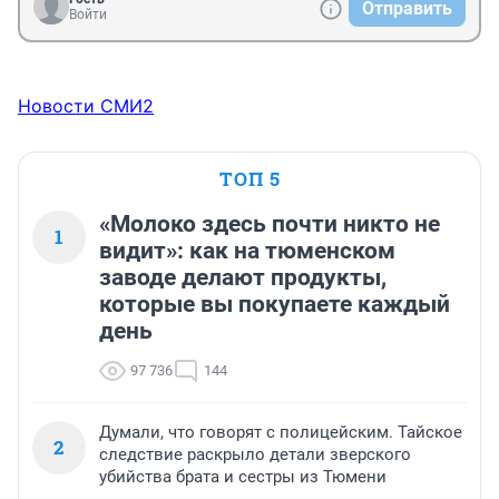
Отправить
ВОПРОС О ПОПРАВКАХ , ведущих к принципиально 
Войти
новой Конституции, В НАШЕЙ СТРАНЕ на повестке 
дня НЕ СТОИТ». (выступление по случаю Дня 
Конституции 12 декабря 2001 года).

Новости СМИ2
«Все современные предвыборные технологии – это 
довольно бессовестное дело.

 Они все связаны с тем, что нужно смотреть в глаза 
ТОП 5
миллионам людей и давать какие‑то обещания, 
заведомо зная, что они невыполнимы. Я НИКАК НЕ 
«Молоко здесь почти никто не
1
МОГУ переступить эту грань».

видит»: как на тюменском
(интервью радиостанции «Маяк» 2000 год)
заводе делают продукты,
которые вы покупаете каждый
день
97 736
144
Думали, что говорят с полицейским. Тайское
2
следствие раскрыло детали зверского
убийства брата и сестры из Тюмени