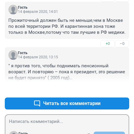
Гость
14 февраля 2020, 14:01
Прожиточный должен быть не меньше,чем в Москве 
по всей территории РФ. И карантинная зона тоже 
только в Москве,потому что там лучшие в РФ медики.
+0
–0
Гость
14 февраля 2020, 13:15
" я против того, чтобы поднимать пенсионный 
возраст. И повторяю – пока я президент, это решение 
не будет принято" ( 2005 год)

+2
–0
«Пересмотр фундаментальных положений 
Конституции равносилен пересмотру основ 
государственного строя страны! 

Читать все комментарии
 А ревизия ее норм, продиктованная политической 
конъюнктурой, – прямой путь к кризису власти и к 
расшатыванию органов власти, к опасным 
государственным конфликтам!

 В этой связи хотел бы еще раз подчеркнуть: 

Гость