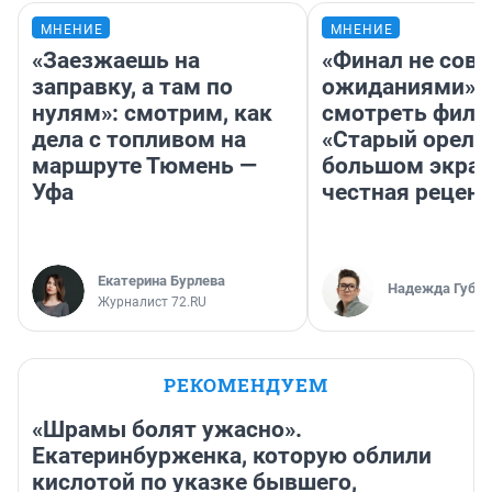
МНЕНИЕ
МНЕНИЕ
«Заезжаешь на
«Финал не совп
заправку, а там по
ожиданиями»: 
нулям»: смотрим, как
смотреть фил
дела с топливом на
«Старый орел» 
маршруте Тюмень —
большом экран
Уфа
честная рецен
Екатерина Бурлева
Надежда Губар
Журналист 72.RU
РЕКОМЕНДУЕМ
«Шрамы болят ужасно».
Екатеринбурженка, которую облили
кислотой по указке бывшего,