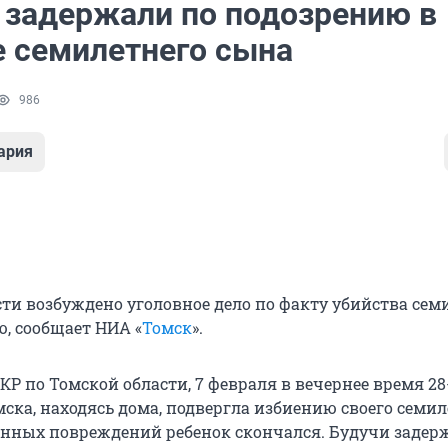
 задержали по подозрению в
е семилетнего сына
986
ария
сти возбуждено уголовное дело по факту убийства сем
ю, сообщает НИА «
Томск
».
Р по Томской области, 7 февраля в вечернее время 2
ска, находясь дома, подвергла избиению своего семил
енных повреждений ребенок скончался. Будучи задер