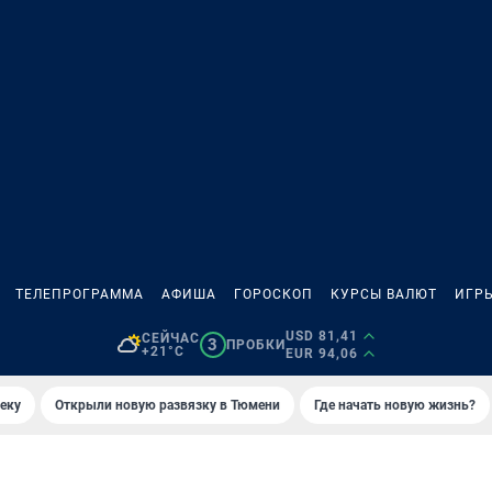
ТЕЛЕПРОГРАММА
АФИША
ГОРОСКОП
КУРСЫ ВАЛЮТ
ИГР
USD 81,41
СЕЙЧАС
3
ПРОБКИ
+21°C
EUR 94,06
еку
Открыли новую развязку в Тюмени
Где начать новую жизнь?