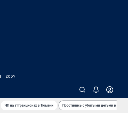
Ы
ZODY
ЧП на аттракционах в Тюмени
Простились с убитыми детьми в Таила