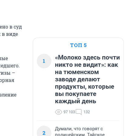
ено в суд
 в виде
ТОП 5
«Молоко здесь почти
ные
1
никто не видит»: как
шедшего.
на тюменском
тизы –
заводе делают
торная
продукты, которые
вы покупаете
вление
каждый день
97 103
132
Думали, что говорят с
2
полицейским. Тайское