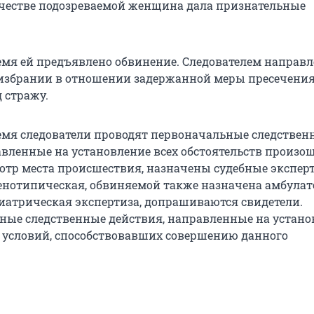
честве подозреваемой женщина дала признательные
емя ей предъявлено обвинение. Следователем направл
 избрании в отношении задержанной меры пресечения
 стражу.
емя следователи проводят первоначальные следствен
авленные на установление всех обстоятельств произо
отр места происшествия, назначены судебные экспер
енотипическая, обвиняемой также назначена амбула
иатрическая экспертиза, допрашиваются свидетели.
ые следственные действия, направленные на устано
и условий, способствовавших совершению данного