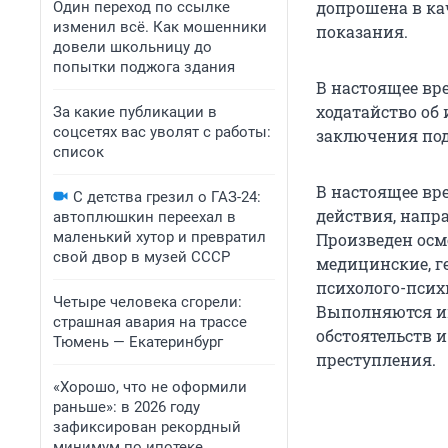
допрошена в ка
Один переход по ссылке
изменил всё. Как мошенники
показания.
довели школьницу до
попытки поджога здания
В настоящее вр
ходатайство об
За какие публикации в
соцсетях вас уволят с работы:
заключения под
список
В настоящее вр
С детства грезил о ГАЗ-24:
действия, напр
автоплюшкин переехал в
маленький хутор и превратил
Произведен осм
свой двор в музей СССР
медицинские, г
психолого-псих
Четыре человека сгорели:
Выполняются ин
страшная авария на трассе
обстоятельств 
Тюмень — Екатеринбург
преступления.
«Хорошо, что не оформили
раньше»: в 2026 году
зафиксирован рекордный
минимум по ипотеке