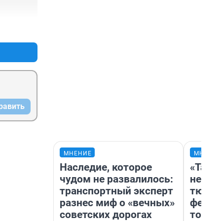
+0
–0
равить
МНЕНИЕ
МНЕНИ
Наследие, которое
«Тако
чудом не развалилось:
не вид
транспортный эксперт
тюмен
разнес миф о «вечных»
фести
советских дорогах
топли