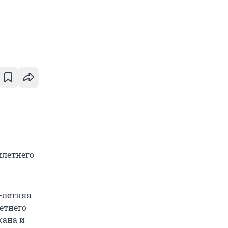
илетнего
8-летняя
етнего
жана и