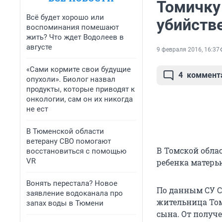
Томичку
Всё будет хорошо или
убийств
воспоминания помешают
жить? Что ждет Водолеев в
августе
9 февраля 2016, 16:37
«Сами кормите свои будущие
4
коммент
опухоли». Биолог назвал
продукты, которые приводят к
онкологии, сам он их никогда
не ест
В Тюменской области
ветерану СВО помогают
В Томской обла
восстановиться с помощью
VR
ребенка матерь
Вонять перестала? Новое
По данным СУ СК
заявление водоканала про
жительница Том
запах воды в Тюмени
сына. От получ