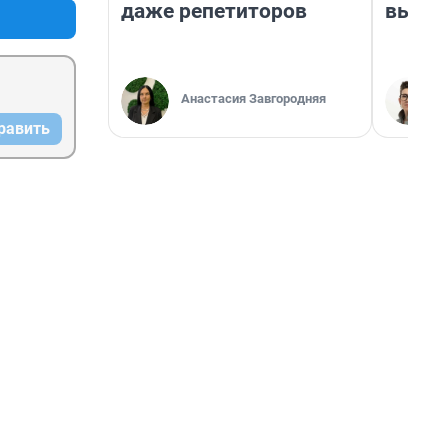
даже репетиторов
выгля
Анастасия Завгородняя
равить