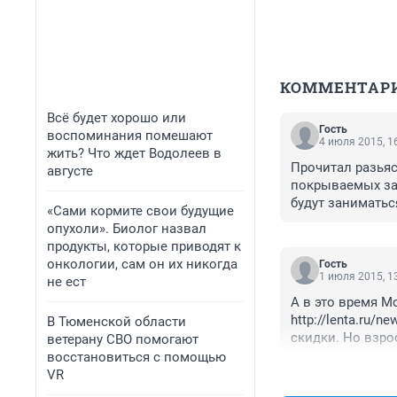
КОММЕНТАР
Всё будет хорошо или
Гость
воспоминания помешают
4 июля 2015, 1
жить? Что ждет Водолеев в
Прочитал разьяс
августе
покрываемых за 
будут заниматьс
«Сами кормите свои будущие
Но в законе об 
опухоли». Биолог назвал
продукты, которые приводят к
онкологии, сам он их никогда
Гость
1 июля 2015, 1
не ест
А в это время М
http://lenta.ru/
В Тюменской области
скидки. Но взро
ветерану СВО помогают
увеличивая цены
восстановиться с помощью
VR