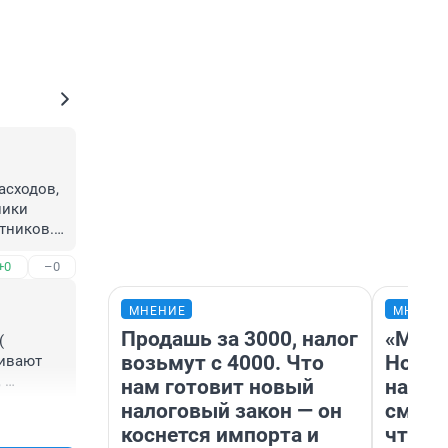
сходов, 
ики 
ников. 
+0
–0
МНЕНИЕ
МНЕНИ
Продашь за 3000, налог
«Мы в
 
возьмут с 4000. Что
Нолан
ивают 
 
нам готовит новый
настр
налоговый закон — он
смотр
+4
–0
коснется импорта и
чтобы