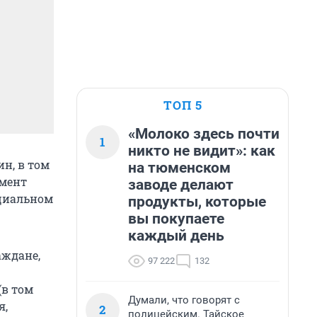
ТОП 5
«Молоко здесь почти
1
никто не видит»: как
н, в том
на тюменском
умент
заводе делают
циальном
продукты, которые
вы покупаете
каждый день
аждане,
97 222
132
(в том
Думали, что говорят с
я,
2
полицейским. Тайское