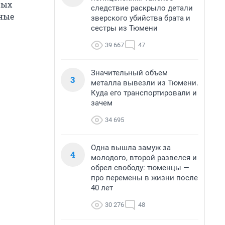
ных
следствие раскрыло детали
тные
зверского убийства брата и
сестры из Тюмени
39 667
47
Значительный объем
3
металла вывезли из Тюмени.
Куда его транспортировали и
зачем
34 695
Одна вышла замуж за
4
молодого, второй развелся и
обрел свободу: тюменцы —
про перемены в жизни после
40 лет
30 276
48