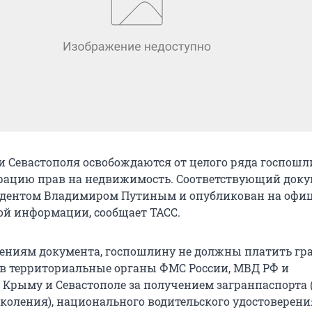
 Севастополя освобождаются от целого ряда госпошли
трацию прав на недвижимость. Соответствующий док
идентом Владимиром Путиным и опубликован на офи
ой информации, сообщает ТАСС.
ениям документа, госпошлину не должны платить гр
в территориальные органы ФМС России, МВД РФ и
в Крыму и Севастополе за получением загранпаспорта 
околения), национального водительского удостоверени