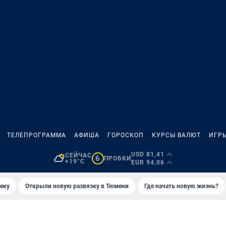
ТЕЛЕПРОГРАММА
АФИША
ГОРОСКОП
КУРСЫ ВАЛЮТ
ИГР
USD 81,41
СЕЙЧАС
6
ПРОБКИ
+19°C
EUR 94,06
еку
Открыли новую развязку в Тюмени
Где начать новую жизнь?