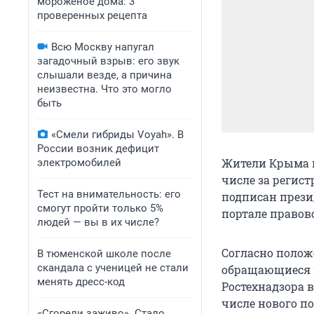
мороженое дома: 3
проверенных рецепта
Всю Москву напугал
загадочный взрыв: его звук
слышали везде, а причина
неизвестна. Что это могло
быть
«Смели гибриды Voyah». В
России возник дефицит
Жители Крыма и
электромобилей
числе за регис
Тест на внимательность: его
подписан през
смогут пройти только 5%
портале правов
людей — вы в их числе?
Согласно полож
В тюменской школе после
скандала с ученицей не стали
обращающиеся 
менять дресс-код
Ростехнадзора 
числе нового п
«Сгорели заживо». Стало