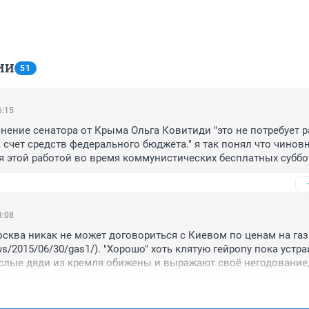
ИИ
51
6:15
нение сенатора от Крыма Ольга Ковитиди "это не потребует ра
счет средств федерального бюджета." я так понял что чиновн
я этой работой во время коммунистических бесплатных суббот
этом не написано. Может Греция поможет?
3:08
осква никак не может договориться с Киевом по ценам на газ(
news/2015/06/30/gas1/). "Хорошо" хоть клятую гейропу пока устра
слые дяди из кремля обижены и выражают своё негодование,
 на продукты в стране, угадайте в какой.