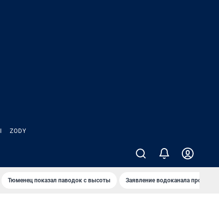
Ы
ZODY
Тюменец показал паводок с высоты
Заявление водоканала про запа